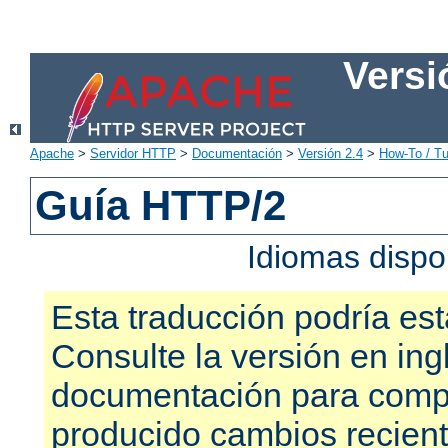
Versi
Apache
>
Servidor HTTP
>
Documentación
>
Versión 2.4
>
How-To / Tu
Guía HTTP/2
Idiomas dispo
Esta traducción podría est
Consulte la versión en ing
documentación para compr
producido cambios recien