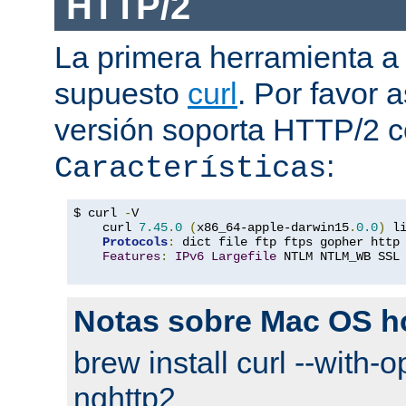
HTTP/2
La primera herramienta a
supuesto
curl
. Por favor
versión soporta HTTP/2 
:
Características
$ curl 
-
V

    curl 
7.45
.
0
(
x86_64-apple-darwin15
.
0.0
)
 l
Protocols
:
 dict file ftp ftps gopher http
Features
:
IPv6
Largefile
 NTLM NTLM_WB SSL
Notas sobre Mac OS 
brew install curl --with-o
nghttp2