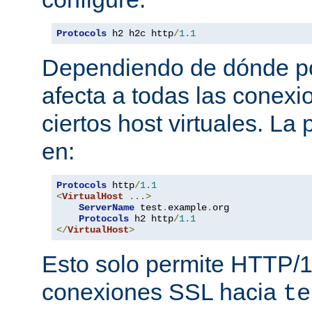
Protocols
 h2 h2c http
/
1.1
Dependiendo de dónde pon
afecta a todas las conexi
ciertos host virtuales. L
en:
Protocols
 http
/
1.1
<
VirtualHost
...>
ServerName
 test
.
example
.
org

Protocols
 h2 http
/
1.1
</
VirtualHost
>
Esto solo permite HTTP/1
conexiones SSL hacia
te