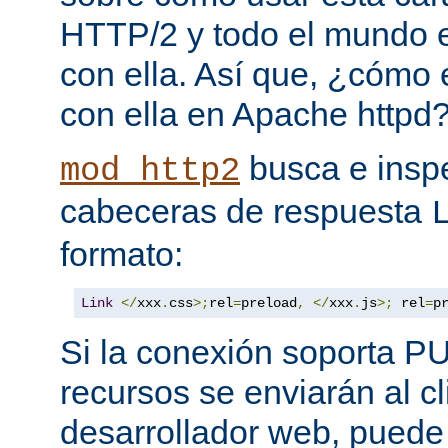
HTTP/2 y todo el mundo 
con ella. Así que, ¿cómo
con ella en Apache httpd
busca e insp
mod_http2
cabeceras de respuesta
formato:
Link
</
xxx
.
css
>;
rel
=
preload
,
</
xxx
.
js
>;
 rel
=
p
Si la conexión soporta P
recursos se enviarán al c
desarrollador web, puede 