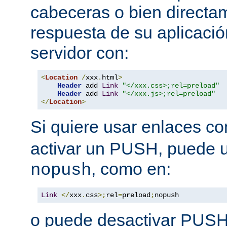
cabeceras o bien directa
respuesta de su aplicació
servidor con:
<
Location
/
xxx
.
html
>
Header
 add 
Link
"</xxx.css>;rel=preload"
Header
 add 
Link
"</xxx.js>;rel=preload"
</
Location
>
Si quiere usar enlaces c
activar un PUSH, puede u
, como en:
nopush
Link
</
xxx
.
css
>;
rel
=
preload
;
nopush
o puede desactivar PUSH 