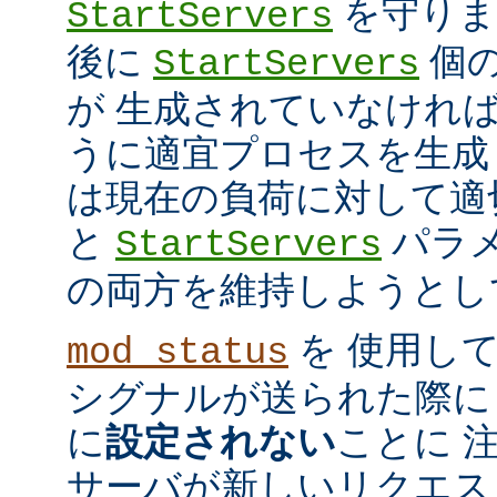
を守ります
StartServers
後に
個
StartServers
が 生成されていなけれ
うに適宜プロセスを生成
は現在の負荷に対して適
と
パラメ
StartServers
の両方を維持しようとし
を 使用し
mod_status
シグナルが送られた際に
に
設定されない
ことに 
サーバが新しいリクエス