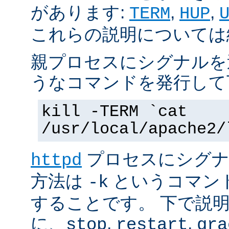
があります:
,
,
TERM
HUP
これらの説明については
親プロセスにシグナルを
うなコマンドを発行して
kill -TERM `cat
/usr/local/apache2/
プロセスにシグナル
httpd
方法は
というコマン
-k
することです。 下で説
に、
,
,
stop
restart
gra