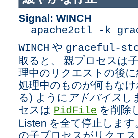
Signal: WINCH
apache2ctl -k gra
や
WINCH
graceful-st
取ると、 親プロセスは
理中のリクエストの後に
処理中のものが何もなけ
る) ように
アドバイス
し
セスは
を削除
PidFile
Listen を全て停止しま
の子プロセスがリクエス