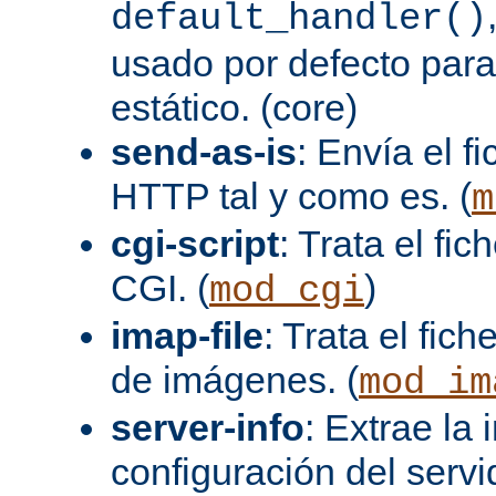
default_handler()
usado por defecto para
estático. (core)
send-as-is
: Envía el 
HTTP tal y como es. (
m
cgi-script
: Trata el fi
CGI. (
)
mod_cgi
imap-file
: Trata el fi
de imágenes. (
mod_im
server-info
: Extrae la
configuración del servid