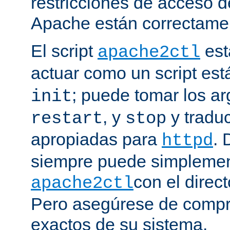
restricciones de acceso d
Apache están correctamen
El script
est
apache2ctl
actuar como un script est
; puede tomar los 
init
, y
y traduc
restart
stop
apropiadas para
. 
httpd
siempre puede simplemen
con el direct
apache2ctl
Pero asegúrese de compro
exactos de su sistema.