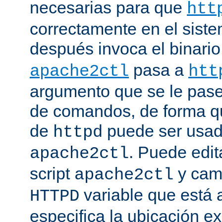
necesarias para que
htt
correctamente en el siste
después invoca el binari
pasa a
apache2ctl
htt
argumento que se le pase 
de comandos, de forma qu
de
puede ser usad
httpd
. Puede edit
apache2ctl
script
y camb
apache2ctl
variable que está a
HTTPD
especifica la ubicación e