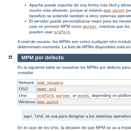
Apache puede soportar de una forma más fácil y efici
mucho más eficiente, porque el módulo
pue
mpm_winnt
beneficio se extiende también a otros sistemas opera
El servidor puede personalizarse mejor para las neces
usar un proceso MPM como
, mientras que los
worker
pueden usar
.
prefork
A nivel de usuario, los MPMs son como cualquier otro módul
determinado momento. La lista de MPMs disponibles está en
MPM por defecto
En la siguiente tabla se muestran los MPMs por defecto para 
compilar.
Netware
mpm_netware
OS/2
mpmt_os2
Unix
,
, or
, depending on platfor
prefork
worker
event
Windows
mpm_winnt
aquí, 'Unix' se usa para designar a los sistemas operativo
En el caso de los Unix, la decisión de que MPM se va a inst