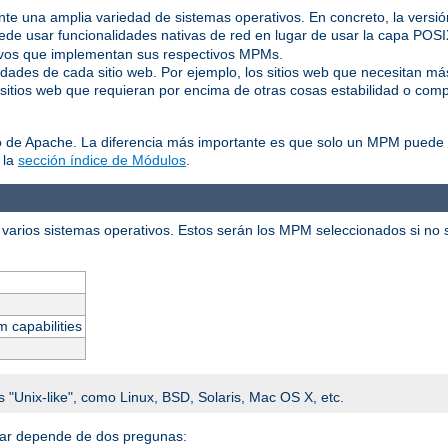
ente una amplia variedad de sistemas operativos. En concreto, la vers
de usar funcionalidades nativas de red en lugar de usar la capa POS
tivos que implementan sus respectivos MPMs.
idades de cada sitio web. Por ejemplo, los sitios web que necesitan m
 sitios web que requieran por encima de otras cosas estabilidad o comp
o de Apache. La diferencia más importante es que solo un MPM puede e
 la
sección índice de Módulos
.
varios sistemas operativos. Estos serán los MPM seleccionados si no se
m capabilities
s "Unix-like", como Linux, BSD, Solaris, Mac OS X, etc.
alar depende de dos pregunas: