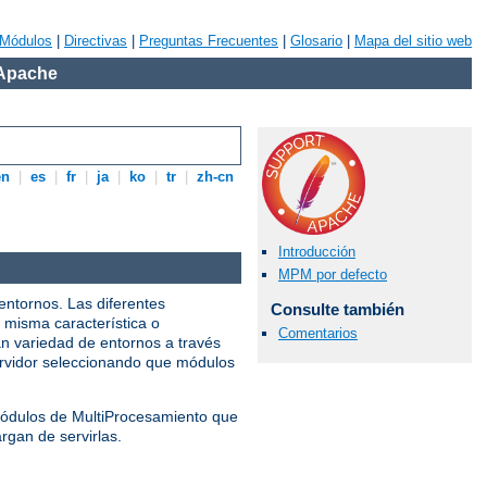
Módulos
|
Directivas
|
Preguntas Frecuentes
|
Glosario
|
Mapa del sitio web
 Apache
en
|
es
|
fr
|
ja
|
ko
|
tr
|
zh-cn
Introducción
MPM por defecto
entornos. Las diferentes
Consulte también
 misma característica o
Comentarios
n variedad de entornos a través
servidor seleccionando que módulos
 Módulos de MultiProcesamiento que
rgan de servirlas.