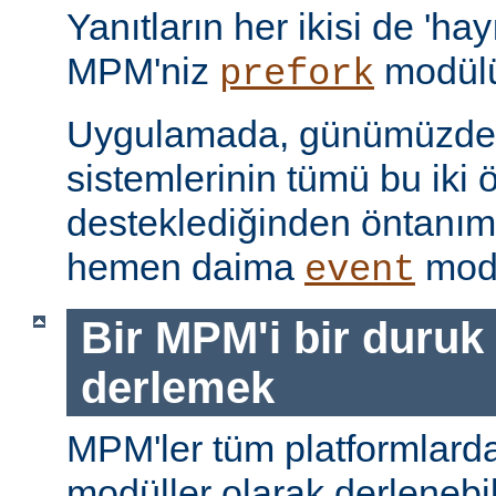
Yanıtların her ikisi de 'hay
MPM'niz
modülü
prefork
Uygulamada, günümüzdeki
sistemlerinin tümü bu iki ö
desteklediğinden öntanı
hemen daima
modü
event
Bir MPM'i bir duruk
derlemek
MPM'ler tüm platformlarda
modüller olarak derlenebi