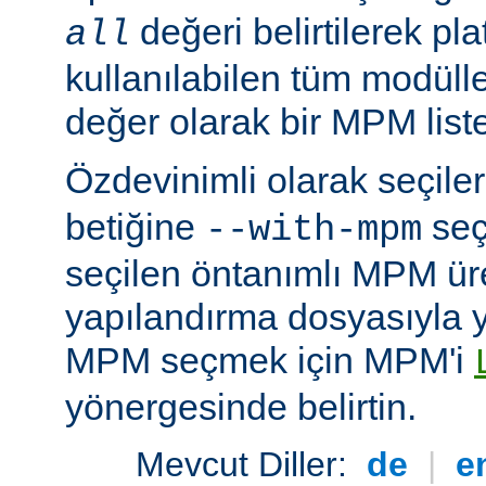
değeri belirtilerek pla
all
kullanılabilen tüm modüller
değer olarak bir MPM listesi
Özdevinimli olarak seçil
betiğine
seç
--with-mpm
seçilen öntanımlı MPM ür
yapılandırma dosyasıyla yü
MPM seçmek için MPM'i
yönergesinde belirtin.
Mevcut Diller:
de
|
e