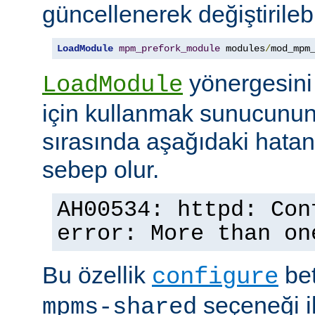
güncellenerek değiştirilebil
LoadModule
mpm_prefork_module
 modules
/
mod_mpm
yönergesini
LoadModule
için kullanmak sunucunun
sırasında aşağıdaki hata
sebep olur.
AH00534: httpd: Con
error: More than on
Bu özellik
bet
configure
seçeneği ile
mpms-shared