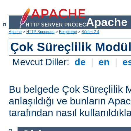
Apache 
Apache
>
HTTP Sunucusu
>
Belgeleme
>
Sürüm 2.4
Çok Süreçlilik Modül
Mevcut Diller:
de
|
en
|
e
Bu belgede Çok Süreçlilik 
anlaşıldığı ve bunların A
tarafından nasıl kullanıldıkla