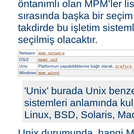
öntanımlı olan MPM’ler li
sırasında başka bir seçi
takdirde bu işletim siste
seçilmiş olacaktır.
Netware
mpm_netware
OS/2
mpmt_os2
Unix
Platformun yapabildiklerine bağlı olarak,
prefork
Windows
mpm_winnt
'Unix' burada Unix benze
sistemleri anlamında kull
Linux, BSD, Solaris, Ma
Unix durumunda, hangi M