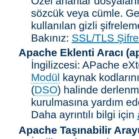
Özel anahtar dosyaların
sözcük veya cümle. Ge
kullanılan gizli şifrele
Bakınız:
SSL/TLS Şifre
Apache Eklenti Aracı
(a
İngilizcesi: APache eXt
Modül
kaynak kodlarını
(
DSO
) halinde derlen
kurulmasına yardım eden
Daha ayrıntılı bilgi için
Apache Taşınabilir Ara