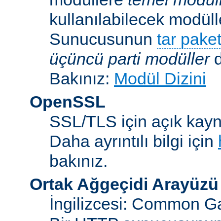
kullanılabilecek modü
Sunucusunun
tar paket
üçüncü parti modüller
d
Bakınız:
Modül Dizini
OpenSSL
SSL/TLS için açık kayna
Daha ayrıntılı bilgi için
bakınız.
Ortak Ağgeçidi Arayüzü
İngilizcesi: Common Ga