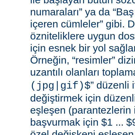
numaraları” ya da “Baş 
içeren cümleler” gibi. D
özniteliklere uygun do
için esnek bir yol sağl
Örneğin, “resimler” dizi
uzantılı olanları toplama
” düzenli i
(jpg|gif)$
değiştirmek için düzenli
eşleşen (parantezlerin
başvurmak için $1 ... $9
özel değişkeni eşleşen 