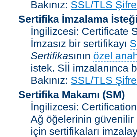
Bakınız:
SSL/TLS Şifre
Sertifika İmzalama İsteğ
İngilizcesi: Certificat
İmzasız bir sertifikayı
S
Sertifika
sının
özel anah
istek. Sİİ imzalanınca bi
Bakınız:
SSL/TLS Şifre
Sertifika Makamı
(SM)
İngilizcesi: Certificatio
Ağ öğelerinin güvenilir
için sertifikaları imzal