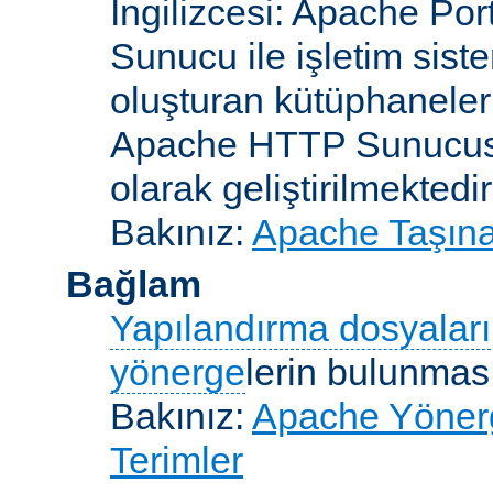
İngilizcesi: Apache Po
Sunucu ile işletim sist
oluşturan kütüphaneler
Apache HTTP Sunucusun
olarak geliştirilmektedir
Bakınız:
Apache Taşınab
Bağlam
Yapılandırma dosyaları
yönerge
lerin bulunması
Bakınız:
Apache Yönerge
Terimler