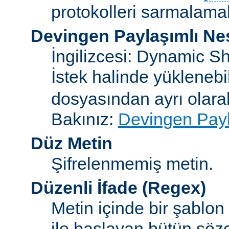
protokolleri sarmalamakt
Devingen Paylaşımlı Ne
İngilizcesi: Dynamic S
İstek halinde yükleneb
dosyasından ayrı olar
Bakınız:
Devingen Payl
Düz Metin
Şifrelenmemiş metin.
Düzenli İfade
(Regex)
Metin içinde bir şablon
ile başlayan bütün sözc