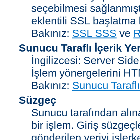
seçebilmesi sağlanmışt
eklentili SSL başlatma
Bakınız:
SSL SSS
ve
R
Sunucu Taraflı İçerik Ye
İngilizcesi: Server Sid
İşlem yönergelerini H
Bakınız:
Sunucu Taraflı
Süzgeç
Sunucu tarafından alın
bir işlem. Giriş süzgeç
gönderilen veriyi işler