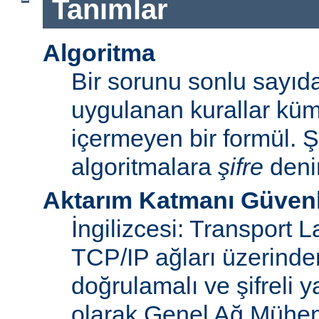
Tanımlar
Algoritma
Bir sorunu sonlu sayı
uygulanan kurallar küme
içermeyen bir formül. Ş
algoritmalara
şifre
denir
Aktarım Katmanı Güvenl
İngilizcesi: Transport 
TCP/IP ağları üzerinden
doğrulamalı ve şifreli y
olarak Genel Ağ Mühen