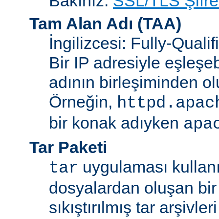
Bakınız:
SSL/TLS Şifre
Tam Alan Adı
(TAA)
İngilizcesi: Fully-Qua
Bir IP adresiyle eşleşeb
adının birleşiminden ol
Örneğin,
httpd.apac
bir konak adıyken
apa
Tar Paketi
uygulaması kullanıl
tar
dosyalardan oluşan bir
sıkıştırılmış tar arşivle