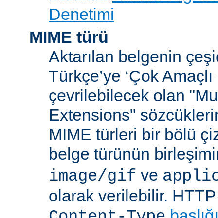
Denetimi
MIME türü
Aktarılan belgenin çeşi
Türkçe’ye ‘Çok Amaçlı 
çevrilebilecek olan "Mu
Extensions" sözcüklerin
MIME türleri bir bölü çiz
belge türünün birleşim
ve
image/gif
appli
olarak verilebilir. HTT
başlığ
Content-Type