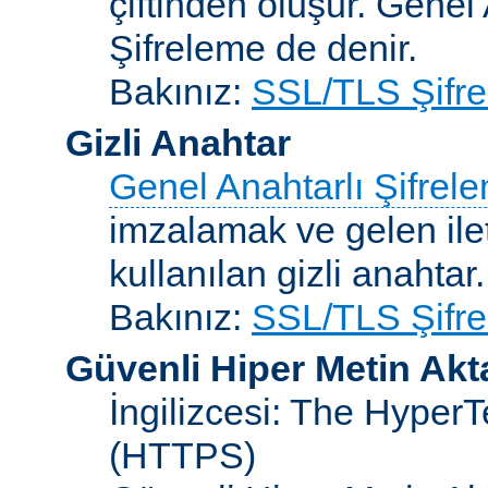
çiftinden oluşur. Genel
Şifreleme de denir.
Bakınız:
SSL/TLS Şifre
Gizli Anahtar
Genel Anahtarlı Şifrel
imzalamak ve gelen ilet
kullanılan gizli anahtar.
Bakınız:
SSL/TLS Şifre
Güvenli Hiper Metin Ak
İngilizcesi: The HyperT
(HTTPS)