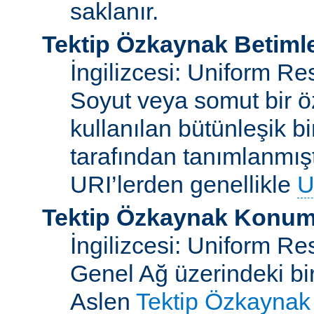
saklanır.
Tektip Özkaynak Betimle
İngilizcesi: Uniform Re
Soyut veya somut bir ö
kullanılan bütünleşik bi
tarafından tanımlanmışt
URI’lerden genellikle
U
Tektip Özkaynak Konuml
İngilizcesi: Uniform R
Genel Ağ üzerindeki bi
Aslen
Tektip Özkaynak 