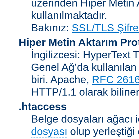
üzerinden Hiper Metin 
kullanılmaktadır.
Bakınız:
SSL/TLS Şifre
Hiper Metin Aktarım Pro
İngilizcesi: HyperText 
Genel Ağ’da kullanılan 
biri. Apache,
RFC 261
HTTP/1.1 olarak biline
.htaccess
Belge dosyaları ağacı iç
dosyası
olup yerleştiği 