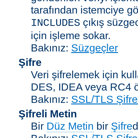
tarafından istemciye gö
çıkış süzgec
INCLUDES
için işleme sokar.
Bakınız:
Süzgeçler
Şifre
Veri şifrelemek için kul
DES, IDEA veya RC4 örn
Bakınız:
SSL/TLS Şifre
Şifreli Metin
Bir
Düz Metin
bir
Şifre
d