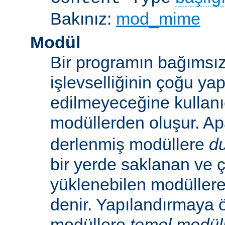
Bakınız:
mod_mime
Modül
Bir programın bağımsız
işlevselliğinin çoğu ya
edilmeyeceğine kullanıc
modüllerden oluşur. A
derlenmiş modüllere
d
bir yerde saklanan ve ç
yüklenebilen modüller
denir. Yapılandırmaya ö
modüllere
temel modül