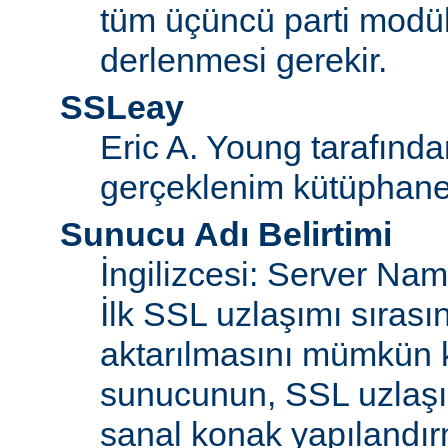
tüm üçüncü parti modül
derlenmesi gerekir.
SSLeay
Eric A. Young tarafınd
gerçeklenim kütüphane
Sunucu Adı Belirtimi
İngilizcesi: Server Na
İlk SSL uzlaşımı sıras
aktarılmasını mümkün kı
sunucunun, SSL uzlaşım
sanal konak yapılandır