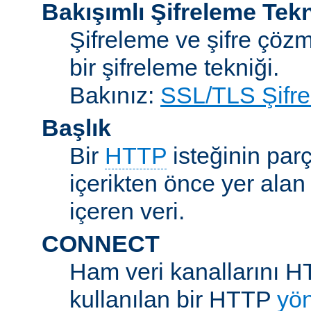
Bakışımlı Şifreleme Tekn
Şifreleme ve şifre çözme
bir şifreleme tekniği.
Bakınız:
SSL/TLS Şifre
Başlık
Bir
HTTP
isteğinin parç
içerikten önce yer alan
içeren veri.
CONNECT
Ham veri kanallarını H
kullanılan bir HTTP
yö