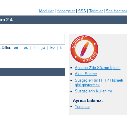
Modüller
|
Yönergeler
|
SSS
|
Terimler
|
Site Haritası
m 2.4
 Diller:
en
|
es
|
fr
|
ja
|
ko
|
tr
Apache 2’de Süzme İşlemi
Akıllı Süzme
Süzgeçleri bir HTTP Hizmeti
gibi göstermek
Süzgeçlerin Kullanımı
Ayrıca bakınız:
Yorumlar