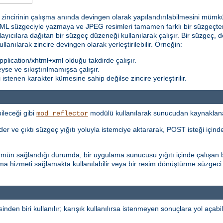
incirinin çalışma anında devingen olarak yapılandırılabilmesini mümkün k
 süzgeciyle yazmaya ve JPEG resimleri tamamen farklı bir süzgeçten 
ğlayıcılara dağıtan bir süzgeç düzeneği kullanılarak çalışır. Bir süzgeç, d
kullanılarak zincire devingen olarak yerleştirilebilir. Örneğin:
plication/xhtml+xml olduğu takdirde çalışır.
teyse ve sıkıştırılmamışsa çalışır.
stenen karakter kümesine sahip değilse zincire yerleştirilir.
ileceği gibi
modülü kullanılarak sunucudan kaynaklanan i
mod_reflector
r ve çıktı süzgeç yığıtı yoluyla istemciye aktararak, POST isteği içinde 
şümün sağlandığı durumda, bir uygulama sunucusu yığıtı içinde çalışan b
ma hizmeti sağlamakta kullanılabilir veya bir resim dönüştürme süzgeci
inden biri kullanılır; karışık kullanılırsa istenmeyen sonuçlara yol açabili