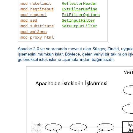
mod_ratelimit
ReflectorHeader
mod_reqtimeout
ExtFilterDefine
mod_request
ExtFilterOptions
mod_sed
SetInputFilter
mod_substitute
SetOutputFilter
mod_xml2enc
mod_proxy_html
Apache 2.0 ve sonrasında mevcut olan Süzgeç Zinciri, uygulam
işlemesini mümkün kılar. Böylece, gelen veriyi bir takım ön işl
geleneksel istek işleme aşamalarından bağımsızdır.