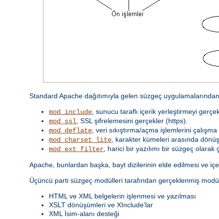
Standard Apache dağıtımıyla gelen süzgeç uygulamalarından 
, sunucu taraflı içerik yerleştirmeyi gerçek
mod_include
, SSL şifrelemesini gerçekler (https).
mod_ssl
, veri sıkıştırma/açma işlemlerini çalışma 
mod_deflate
, karakter kümeleri arasında dönüş
mod_charset_lite
, harici bir yazılımı bir süzgeç olarak ça
mod_ext_filter
Apache, bunlardan başka, bayt dizilerinin elde edilmesi ve içeri
Üçüncü parti süzgeç modülleri tarafından gerçeklenmiş modül
HTML ve XML belgelerin işlenmesi ve yazılması
XSLT dönüşümleri ve XInclude’lar
XML İsim-alanı desteği