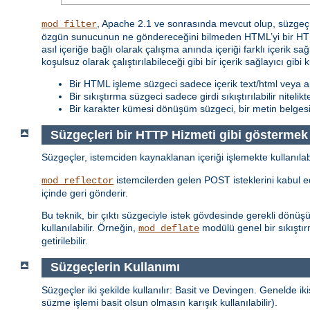
, Apache 2.1 ve sonrasında mevcut olup, süzgeç z
mod_filter
özgün sunucunun ne göndereceğini bilmeden HTML’yi bir HTML
asıl içeriğe bağlı olarak çalışma anında içeriği farklı içerik sa
koşulsuz olarak çalıştırılabileceği gibi bir içerik sağlayıcı gibi 
Bir HTML işleme süzgeci sadece içerik text/html veya ap
Bir sıkıştırma süzgeci sadece girdi sıkıştırılabilir nitelik
Bir karakter kümesi dönüşüm süzgeci, bir metin belgesi i
Süzgeçleri bir HTTP Hizmeti gibi göstermek
Süzgeçler, istemciden kaynaklanan içeriği işlemekte kullanılab
istemcilerden gelen POST isteklerini kabul ede
mod_reflector
içinde geri gönderir.
Bu teknik, bir çıktı süzgeciyle istek gövdesinde gerekli dönü
kullanılabilir. Örneğin,
modülü genel bir sıkıştır
mod_deflate
getirilebilir.
Süzgeçlerin Kullanımı
Süzgeçler iki şekilde kullanılır: Basit ve Devingen. Genelde ikis
süzme işlemi basit olsun olmasın karışık kullanılabilir).