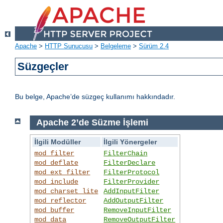
Apache
>
HTTP Sunucusu
>
Belgeleme
>
Sürüm 2.4
Süzgeçler
Bu belge, Apache’de süzgeç kullanımı hakkındadır.
Apache 2’de Süzme İşlemi
İlgili Modüller
İlgili Yönergeler
mod_filter
FilterChain
mod_deflate
FilterDeclare
mod_ext_filter
FilterProtocol
mod_include
FilterProvider
mod_charset_lite
AddInputFilter
mod_reflector
AddOutputFilter
mod_buffer
RemoveInputFilter
mod_data
RemoveOutputFilter