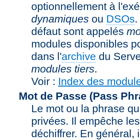
optionnellement à l'ex
dynamiques
ou
DSOs
.
défaut sont appelés
mo
modules disponibles p
dans l'
archive
du Serve
modules tiers
.
Voir :
Index des modul
Mot de Passe (Pass Phr
Le mot ou la phrase qui
privées. Il empêche les
déchiffrer. En général, 