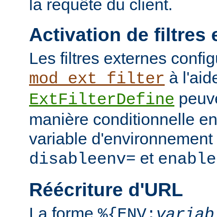
la requête du client.
Activation de filtres
Les filtres externes confi
à l'aid
mod_ext_filter
peuve
ExtFilterDefine
manière conditionnelle en
variable d'environnement 
et
disableenv=
enable
Réécriture d'URL
La forme
%{ENV:
variab