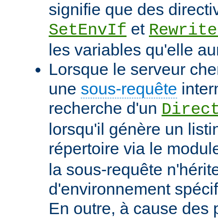
signifie que des directi
et
SetEnvIf
Rewrite
les variables qu'elle au
Lorsque le serveur che
une
sous-requête
inter
recherche d'un
Direc
lorsqu'il génère un list
répertoire via le modu
la sous-requête n'hérit
d'environnement spécif
En outre, à cause des 