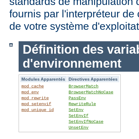
standards de manipulation 
fournis par l'interpréteur d
de votre système d'exploitat
Définition des varia
d'environnement
Modules Apparentés
Directives Apparentées
mod_cache
BrowserMatch
mod_env
BrowserMatchNoCase
mod_rewrite
PassEnv
mod_setenvif
RewriteRule
mod_unique_id
SetEnv
SetEnvIf
SetEnvIfNoCase
UnsetEnv