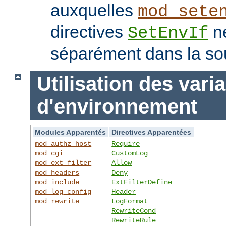
auxquelles
mod_sete
directives
ne
SetEnvIf
séparément dans la so
Utilisation des vari
d'environnement
Modules Apparentés
Directives Apparentées
mod_authz_host
Require
mod_cgi
CustomLog
mod_ext_filter
Allow
mod_headers
Deny
mod_include
ExtFilterDefine
mod_log_config
Header
mod_rewrite
LogFormat
RewriteCond
RewriteRule