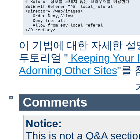
# Referer 정보를 보내지 않는 브라우저를 허용한다

SetEnvIf Referer "^$" local_referal

<Directory /web/images>

   Order Deny,Allow

   Deny from all

   Allow from env=local_referal

</Directory>
이 기법에 대한 자세한 설명은
투토리얼 "
Keeping Your 
Adorning Other Sites
"를
Comments
Notice:
This is not a Q&A sect