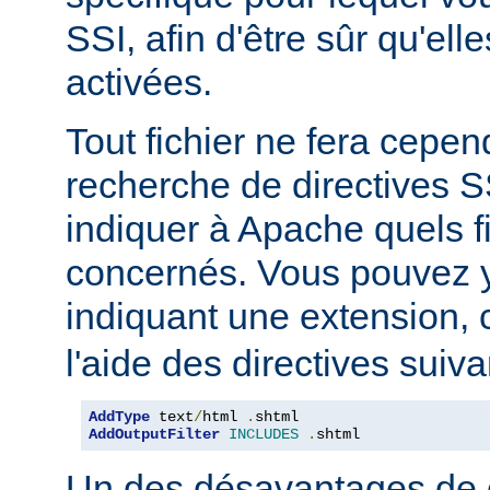
SSI, afin d'être sûr qu'ell
activées.
Tout fichier ne fera cepen
recherche de directives 
indiquer à Apache quels f
concernés. Vous pouvez y
indiquant une extension
l'aide des directives suiva
AddType
 text
/
html 
.
AddOutputFilter
INCLUDES
.
shtml
Un des désavantages de 