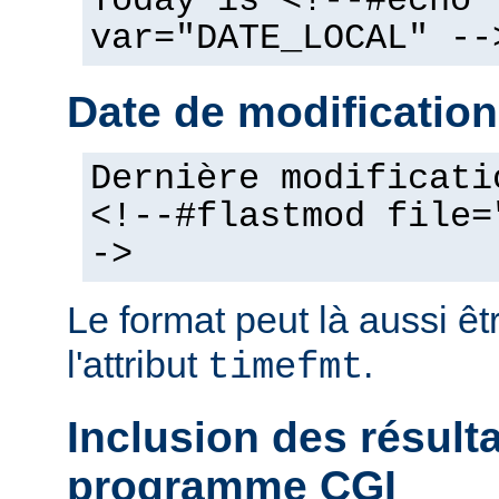
Today is <!--#echo
var="DATE_LOCAL" --
Date de modification
Dernière modificati
<!--#flastmod file=
->
Le format peut là aussi êt
l'attribut
.
timefmt
Inclusion des résult
programme CGI