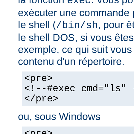
exec
exécuter une commande pa
le shell (
, pour ê
/bin/sh
le shell DOS, si vous ête
exemple, ce qui suit vous 
contenu d'un répertoire.
<pre>
<!--#exec cmd="ls" 
</pre>
ou, sous Windows
<pre>