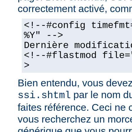
correctement activé, comm
<!--#config timefmt
%Y" -->
Dernière modificati
<!--#flastmod file=
>
Bien entendu, vous deve
par le nom du
ssi.shtml
faites référence. Ceci ne 
vous recherchez un morc
générique que vous pourr