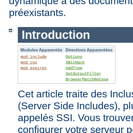
dynamique à des documen
préexistants.
Introduction
Modules Apparentés
Directives Apparentées
mod_include
Options
mod_cgi
XBitHack
mod_expires
AddType
SetOutputFilter
BrowserMatchNoCase
Cet article traite des Inc
(Server Side Includes),
appelés SSI. Vous trouver
configurer votre serveur p