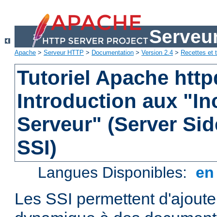
Serveu
Apache
>
Serveur HTTP
>
Documentation
>
Version 2.4
>
Recettes et t
Tutoriel Apache http
Introduction aux "In
Serveur" (Server Sid
SSI)
Langues Disponibles:
e
Les SSI permettent d'ajout