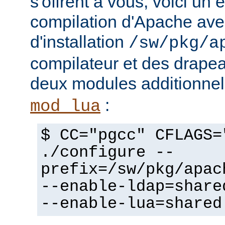
s'offrent à vous, voici un
compilation d'Apache avec
d'installation
/sw/pkg/a
compilateur et des drapeau
deux modules additionne
:
mod_lua
$ CC="pgcc" CFLAGS=
./configure --
prefix=/sw/pkg/apac
--enable-ldap=share
--enable-lua=shared