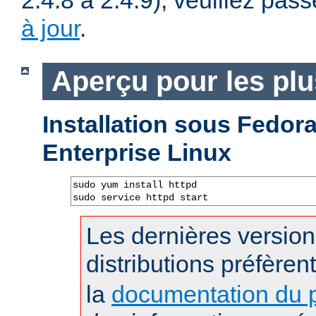
2.4.8 à 2.4.9), veuillez pass
à jour
.
Aperçu pour les pl
Installation sous Fedo
Enterprise Linux
sudo yum install httpd

sudo service httpd start
Les dernières versio
distributions préfèren
la
documentation du p