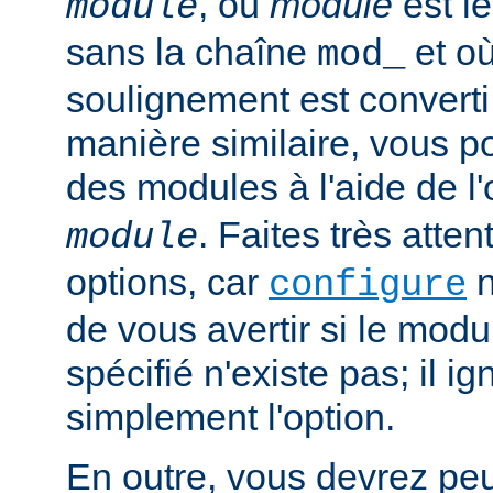
, où
module
est l
module
sans la chaîne
et où
mod_
soulignement est converti 
manière similaire, vous p
des modules à l'aide de l
. Faites très atten
module
options, car
n
configure
de vous avertir si le mod
spécifié n'existe pas; il ig
simplement l'option.
En outre, vous devrez peut