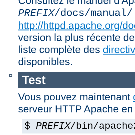
Consultez le manuel d'Ap
PREFIX
/docs/manual/
http://httpd.apache.org/do
version la plus récente de
liste complète des
directi
disponibles.
Test
Vous pouvez maintenant
serveur HTTP Apache en 
$
PREFIX
/bin/apache