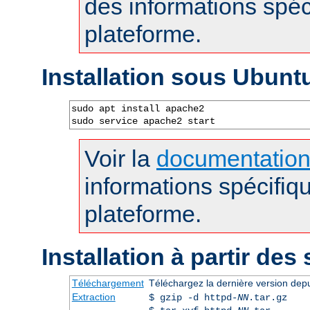
des informations spéc
plateforme.
Installation sous Ubunt
sudo apt install apache2

sudo service apache2 start
Voir la
documentatio
informations spécifiq
plateforme.
Installation à partir des
Téléchargement
Téléchargez la dernière version dep
Extraction
$ gzip -d httpd-
NN
.tar.gz