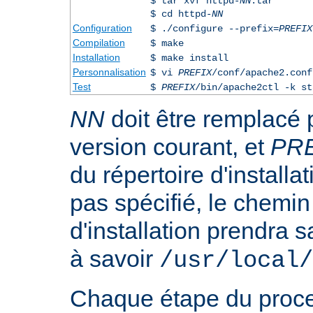
$ tar xvf httpd-
NN
.tar
$ cd httpd-
NN
Configuration
$ ./configure --prefix=
PREFIX
Compilation
$ make
Installation
$ make install
Personnalisation
$ vi
PREFIX
/conf/apache2.conf
Test
$
PREFIX
/bin/apache2ctl -k st
NN
doit être remplacé 
version courant, et
PR
du répertoire d'installa
pas spécifié, le chemin
d'installation prendra s
à savoir
/usr/local/
Chaque étape du proce