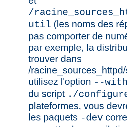
et
/racine_sources_h
(les noms des rép
util
pas comporter de numé
par exemple, la distrib
trouver dans
/racine_sources_httpd/sr
utilisez l'option
--wit
du script
./configur
plateformes, vous devre
les paquets
corre
-dev