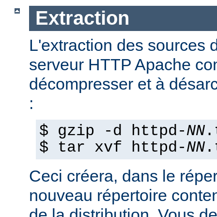
Extraction
L'extraction des sources d
serveur HTTP Apache con
décompresser et à désarch
:
$ gzip -d httpd-
NN
.
$ tar xvf httpd-
NN
.
Ceci créera, dans le réper
nouveau répertoire conte
de la distribution. Vous d