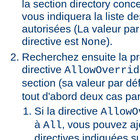
la section directory conc
vous indiquera la liste de
autorisées (La valeur par
directive est
).
None
Recherchez ensuite la p
directive
AllowOverrid
section (sa valeur par dé
tout d'abord deux cas part
Si la directive
AllowO
à
, vous pouvez aj
All
directives indiquées su