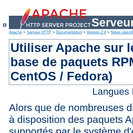
Serveu
Apache
>
Serveur HTTP
>
Documentation
>
Version 2.4
>
Notes spécif
Utiliser Apache sur 
base de paquets RPM
CentOS / Fedora)
Langues 
Alors que de nombreuses di
à disposition des paquets 
supportés par le système d'