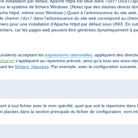
e installation par défaut, Apache httpd est situé dans
/usr/local/ap
ur le système de fichiers Windows. (Notez que des slashes directs doi
che httpd, même sous Windows.) Quant à l'arborescence du site web, il 
i le chemin
dans l'arborescence du site web correspond au chem
/dir/
iers pour une installation d'Apache httpd par défaut sous UNIX. En out
chiers, car les pages web peuvent être générées dynamiquement à pa
quivalents acceptant les
expressions rationnelles
, appliquent des direct
s'appliquent au répertoire précisé, ainsi qu'à tous ses sous-rép
ctory>
sant les
fichiers .htaccess
. Par exemple, avec la configuration suivante, 
ent à tout fichier avec le nom spécifié, quel que soit le répertoire dans l
nt placées dans la section principale du fichier de configuration, vont in