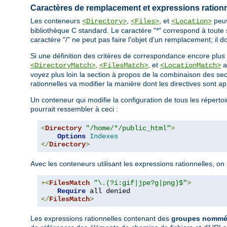
Caractères de remplacement et expressions rationn
Les conteneurs
,
, et
peuv
<Directory>
<Files>
<Location>
bibliothèque C standard. Le caractère "*" correspond à toute 
caractère "/" ne peut pas faire l'objet d'un remplacement; il do
Si une définition des critères de correspondance encore plus
,
, et
a
<DirectoryMatch>
<FilesMatch>
<LocationMatch>
voyez plus loin la section à propos de la combinaison des se
rationnelles va modifier la manière dont les directives sont a
Un conteneur qui modifie la configuration de tous les répertoi
pourrait ressembler à ceci :
<
Directory
"/home/*/public_html"
>
Options
Indexes
</
Directory
>
Avec les conteneurs utilisant les expressions rationnelles, o
+<
FilesMatch
"\.(?i:gif|jpe?g|png)$"
>
Require
</
FilesMatch
>
Les expressions rationnelles contenant des
groupes nommés 