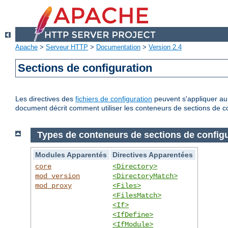
Apache
>
Serveur HTTP
>
Documentation
>
Version 2.4
Sections de configuration
Les directives des
fichiers de configuration
peuvent s'appliquer au 
document décrit comment utiliser les conteneurs de sections de co
Types de conteneurs de sections de configu
Modules Apparentés
Directives Apparentées
core
<Directory>
mod_version
<DirectoryMatch>
mod_proxy
<Files>
<FilesMatch>
<If>
<IfDefine>
<IfModule>