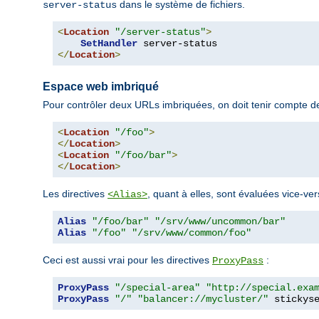
dans le système de fichiers.
server-status
<
Location
"/server-status"
>
SetHandler
</
Location
>
Espace web imbriqué
Pour contrôler deux URLs imbriquées, on doit tenir compte de
<
Location
"/foo"
>
</
Location
>
<
Location
"/foo/bar"
>
</
Location
>
Les directives
, quant à elles, sont évaluées vice-ver
<Alias>
Alias
"/foo/bar"
"/srv/www/uncommon/bar"
Alias
"/foo"
"/srv/www/common/foo"
Ceci est aussi vrai pour les directives
:
ProxyPass
ProxyPass
"/special-area"
"http://special.exa
ProxyPass
"/"
"balancer://mycluster/"
 stickys