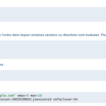
 l'ordre dans lequel certaines sections ou directives sont évaluées. P
sa :
mple.com"
 smax
=
5
 max
=
10
ession
=
JSESSIONID
|
jsessionid nofailover
=
On