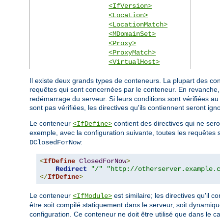
<IfVersion>
<Location>
<LocationMatch>
<MDomainSet>
<Proxy>
<ProxyMatch>
<VirtualHost>
Il existe deux grands types de conteneurs. La plupart des co
requêtes qui sont concernées par le conteneur. En revanche
redémarrage du serveur. Si leurs conditions sont vérifiées au 
sont pas vérifiées, les directives qu'ils contiennent seront ign
Le conteneur
contient des directives qui ne se
<IfDefine>
exemple, avec la configuration suivante, toutes les requêtes s
:
DClosedForNow
<
IfDefine
ClosedForNow
>
Redirect
"/"
"http://otherserver.example.
</
IfDefine
>
Le conteneur
est similaire; les directives qu'il
<IfModule>
être soit compilé statiquement dans le serveur, soit dynamiq
configuration. Ce conteneur ne doit être utilisé que dans le 