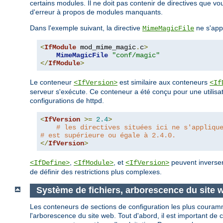
certains modules. Il ne doit pas contenir de directives que 
d'erreur à propos de modules manquants.
Dans l'exemple suivant, la directive
ne s'app
MimeMagicFile
<
IfModule
 mod_mime_magic
.
c
>
MimeMagicFile
"conf/magic"
</
IfModule
>
Le conteneur
est similaire aux conteneurs
<IfVersion>
<If
serveur s'exécute. Ce conteneur a été conçu pour une utilisat
configurations de httpd.
<
IfVersion
>=
2.4
>
# les directives situées ici ne s'appliqu
# est supérieure ou égale à 2.4.0.
</
IfVersion
>
,
, et
peuvent inverser 
<IfDefine>
<IfModule>
<IfVersion>
de définir des restrictions plus complexes.
Système de fichiers, arborescence du site
Les conteneurs de sections de configuration les plus couramme
l'arborescence du site web. Tout d'abord, il est important de 