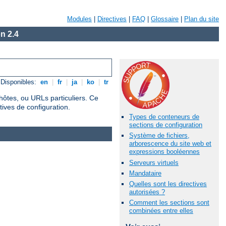
Modules
|
Directives
|
FAQ
|
Glossaire
|
Plan du site
n 2.4
Disponibles:
en
|
fr
|
ja
|
ko
|
tr
hôtes, ou URLs particuliers. Ce
tives de configuration.
Types de conteneurs de
sections de configuration
Système de fichiers,
arborescence du site web et
expressions booléennes
Serveurs virtuels
Mandataire
Quelles sont les directives
autorisées ?
Comment les sections sont
combinées entre elles