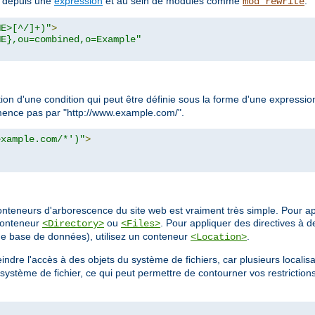
s depuis une
expression
et au sein de modules comme
.
mod_rewrite
ME>[^/]+)"
>
ME},ou=combined,o=Example"
tion d'une condition qui peut être définie sous la forme d'une express
ommence pas par "http://www.example.com/".
example.com/*')"
>
onteneurs d'arborescence du site web est vraiment très simple. Pour ap
 conteneur
ou
. Pour appliquer des directives à d
<Directory>
<Files>
e base de données), utilisez un conteneur
.
<Location>
indre l'accès à des objets du système de fichiers, car plusieurs localis
stème de fichier, ce qui peut permettre de contourner vos restriction