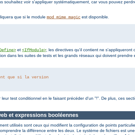
vous souhaitez voir s'appliquer systématiquement, car vous pouvez perd
liquera que si le module
est disponible.
mod_mime_magic
et
; les directives qu'il contient ne s'appliqueront
Define>
<IfModule>
ion dans les suites de tests et les grands réseaux qui doivent prendre 
ent que si la version 
leur test conditionnel en le faisant précéder d'un "!". De plus, ces sec
 web et expressions booléennes
nt utilisés sont ceux qui modifient la configuration de points particuli
comprendre la différence entre les deux. Le système de fichiers est une 