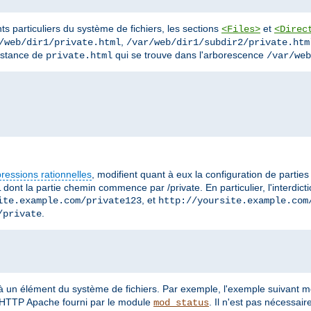
ts particuliers du système de fichiers, les sections
et
<Files>
<Direc
,
/web/dir1/private.html
/var/web/dir1/subdir2/private.htm
instance de
qui se trouve dans l'arborescence
private.html
/var/web
ressions rationnelles
, modifient quant à eux la configuration de partie
 dont la partie chemin commence par /private. En particulier, l'interdic
, et
ite.example.com/private123
http://yoursite.example.com
.
/private
 à un élément du système de fichiers. Par exemple, l'exemple suivant 
r HTTP Apache fourni par le module
. Il n'est pas nécessai
mod_status