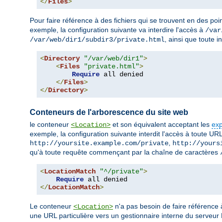
</
Files
>
Pour faire référence à des fichiers qui se trouvent en des poin
exemple, la configuration suivante va interdire l'accès à
/var
, ainsi que toute 
/var/web/dir1/subdir3/private.html
<
Directory
"/var/web/dir1"
>
<
Files
"private.html"
>
Require
 all denied

</
Files
>
</
Directory
>
Conteneurs de l'arborescence du site web
le conteneur
et son équivalent acceptant les
exp
<Location>
exemple, la configuration suivante interdit l'accès à toute URL
,
http://yoursite.example.com/private
http://yours
qu'à toute requête commençant par la chaîne de caractères
<
LocationMatch
"^/private"
>
Require
</
LocationMatch
>
Le conteneur
n'a pas besoin de faire référence
<Location>
une URL particulière vers un gestionnaire interne du serveu