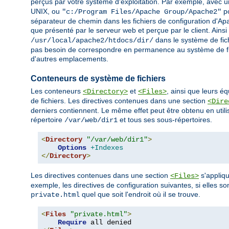
perçus par votre système d'exploitation. Par exemple, avec un
UNIX, ou
po
"c:/Program Files/Apache Group/Apache2"
séparateur de chemin dans les fichiers de configuration d'Apa
que présenté par le serveur web et perçue par le client. Ains
dans le système de fich
/usr/local/apache2/htdocs/dir/
pas besoin de correspondre en permanence au système de fi
d'autres emplacements.
Conteneurs de système de fichiers
Les conteneurs
et
, ainsi que leurs é
<Directory>
<Files>
de fichiers. Les directives contenues dans une section
<Dire
derniers contiennent. Le même effet peut être obtenu en utili
répertoire
et tous ses sous-répertoires.
/var/web/dir1
<
Directory
"/var/web/dir1"
>
Options
+Indexes
</
Directory
>
Les directives contenues dans une section
s'appliqu
<Files>
exemple, les directives de configuration suivantes, si elles so
quel que soit l'endroit où il se trouve.
private.html
<
Files
"private.html"
>
Require