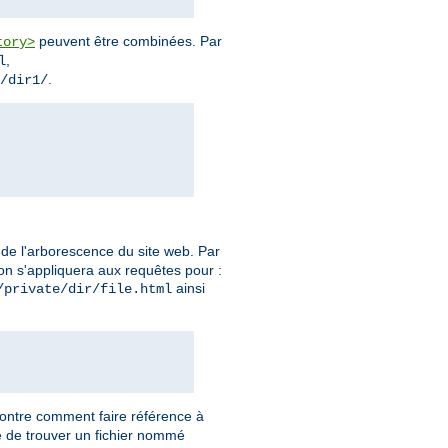
peuvent être combinées. Par
tory>
,
l
.
/dir1/
s de l'arborescence du site web. Par
tion s'appliquera aux requêtes pour :
ainsi
/private/dir/file.html
montre comment faire référence à
re de trouver un fichier nommé