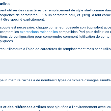
elles
ent utiliser des caractères de remplacement de style shell comme dan
séquence de caractères, "?" à un caractère seul, et "[
seq
]" à tout car
it être spécifié explicitement.
 souple est nécessaire, chaque conteneur possède son équivalent accep
cceptent les
expressions rationnelles
compatibles Perl pour définir les
ctions de configuration pour comprendre comment l'utilisation de cont
ppliquées.
res utilisateurs à l'aide de caractères de remplacement mais sans utilis
n peut interdire l'accès à de nombreux types de fichiers d'images simult
et des références arrières
sont ajoutées à l'environnement avec le