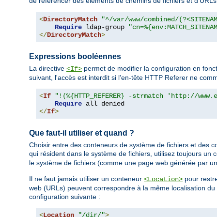
de référencer des éléments de chemins de fichiers et d'URL
<
DirectoryMatch
"^/var/www/combined/(?<SITENA
Require
 ldap-group 
"cn=%{env:MATCH_SITENA
</
DirectoryMatch
>
Expressions booléennes
La directive
permet de modifier la configuration en fonc
<If>
suivant, l'accès est interdit si l'en-tête HTTP Referer ne c
<
If
"!(%{HTTP_REFERER} -strmatch 'http://www.
Require
</
If
>
Que faut-il utiliser et quand ?
Choisir entre des conteneurs de système de fichiers et des c
qui résident dans le système de fichiers, utilisez toujours un
le système de fichiers (comme une page web générée par un
Il ne faut jamais utiliser un conteneur
pour restre
<Location>
web (URLs) peuvent correspondre à la même localisation du sy
configuration suivante :
<
Location
"/dir/"
>