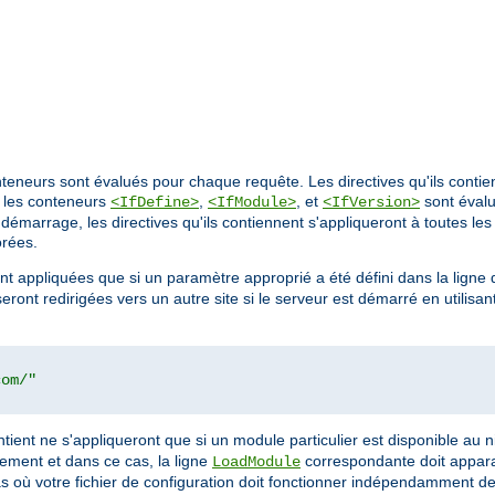
nteneurs sont évalués pour chaque requête. Les directives qu'ils conti
, les conteneurs
,
, et
sont éval
<IfDefine>
<IfModule>
<IfVersion>
démarrage, les directives qu'ils contiennent s'appliqueront à toutes les
orées.
ront appliquées que si un paramètre approprié a été défini dans la li
eront redirigées vers un autre site si le serveur est démarré en utilis
com/"
 contient ne s'appliqueront que si un module particulier est disponible au
uement et dans ce cas, la ligne
correspondante doit apparaî
LoadModule
cas où votre fichier de configuration doit fonctionner indépendamment 