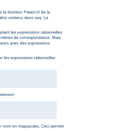
s la fonction
de la
fnmatch
actère contenu dans
seq
. Le
tant les expressions rationnelles :
 critères de correspondance. Mais
eneurs avec des expressions
er les expressions rationnelles
anément :
ur nom en majuscules. Ceci permet