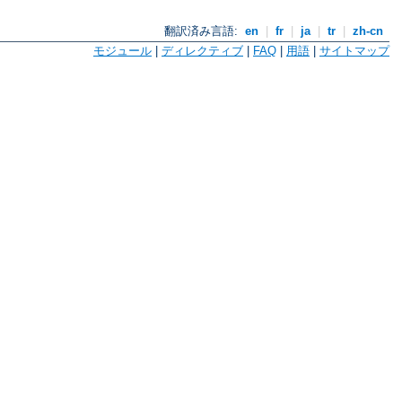
翻訳済み言語:
en
|
fr
|
ja
|
tr
|
zh-cn
モジュール
|
ディレクティブ
|
FAQ
|
用語
|
サイトマップ