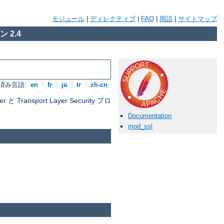
モジュール
|
ディレクティブ
|
FAQ
|
用語
|
サイトマップ
 2.4
済み言語:
en
|
fr
|
ja
|
tr
|
zh-cn
nsport Layer Security プロ
Documentation
mod_ssl