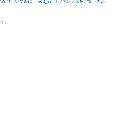
る 詳しい文書は、
mod_ssl リファレンス
をご覧下さい。
す。.