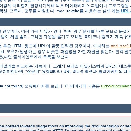
움이 된다. 이 모듈의 지시어는 브라우저 종류나 클라이언트의 IP 주소 등
 요청을 어떻게 처리할지 결정하기위해 외부 데이터베이스 파일이나 프로그램을 
이렉션, 프록시, 모두를 지원한다. mod_rewrite를 사용하는 실제 예는
URL
경우이다. 여러 가지 이유가 있다. 어떤 경우 문서를 다른 곳으로 옮겼기
법이 제일 좋다. 그러면 자원을 옮겨도 오래된 북마크나 링크가 계속 유
 직접 혹은 HTML 링크에 URL이 잘못 입력된 경우이다. 아파치는
mod_spel
Found" 오류가 발생하는 경우 비슷한 파일명을 가진 자원을 찾는다. 만약 발견
개 있다면 클라이언트에게 목록을 보낸다.
않고 파일명을 비교하는 기능이다. 그래서 유닉스 파일시스템과 URL의 대
RL을 고쳐야한다면, "잘못된" 요청때마다 URL 리다이렉션과 클라이언트의
file not found) 오류페이지를 보낸다. 이 페이지의 내용은
ErrorDocumen
be pointed towards suggestions on improving the documentation or ser
n how to manage the Apache HTTP Server should be directed at either ou