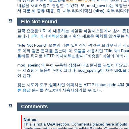
더 강력한 치환이 필요할때
의 재작성 엔진이 도
mod_rewrite
내용을 서비스할지 결정할 수 있다. 또, mod_rewrite는
서 다룬 세 종류 대응, 즉, 내부 리다이렉션 (alias), 외부 리다
File Not Found
결국 요청한 URL에 대응하는 파일을 파일시스템에서 찾지 못한 
트에게
URL 리다이렉션
으로 자원의 새로운 위치를 알려주는 방
"File Not Found" 오류의 다른 일반적인 원인은 브라우저에
로 이와 같은 문제를 돕는다. 이 모듈을 사용하면 "File Not 
올바른 위치로 HTTP 리다이렉션한다. "비슷한" 파일이 여러
mod_speling의 특히 유용한 장점은 대소문자를 구별하지
는 시스템에 도움이 된다. 그러나 mod_speling이 자주 U
이 된다.
찾는 시도가 모두 실패하면 아파치는 HTTP status code 404 (
류 응답
문서를 참고하여 사용자정의할 수 있다.
Comments
Notice:
This is not a Q&A section. Comments placed here should 
implemented or considered invalid/off-topic. Questions o