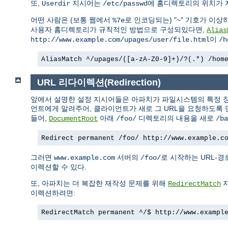
또,
지시어는
에 홈디렉토리의 위치가 
Userdir
/etc/passwd
어떤 사람은 (보통 웹에서
로 인코딩되는) "~" 기호가 이상
%7e
사용자 홈디렉토리가 규칙적인 방법으로 구성되있다면,
Alias
이
http://www.example.com/upages/user/file.html
/h
AliasMatch ^/upages/([a-zA-Z0-9]+)/?(.*) /hom
URL 리다이렉션(Redirection)
앞에서 설명한 설정 지시어들은 아파치가 파일시스템의 특정 장
언트에게 알려주어, 클라이언트가 새로 그 URL을 요청하도록 
들어,
아래
디렉토리의 내용을 새로
DocumentRoot
/foo/
/ba
Redirect permanent /foo/ http://www.example.c
그러면
서버의
로 시작하는 URL-
www.example.com
/foo/
이렉션할 수 있다.
또, 아파치는 더 복잡한 재작성 문제를 위해
지
RedirectMatch
이렉션하려면:
RedirectMatch permanent ^/$ http://www.exampl