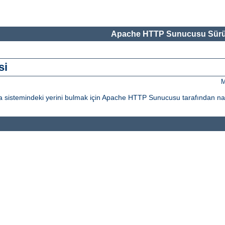
Apache HTTP Sunucusu Sürü
si
M
ya sistemindeki yerini bulmak için Apache HTTP Sunucusu tarafından nası