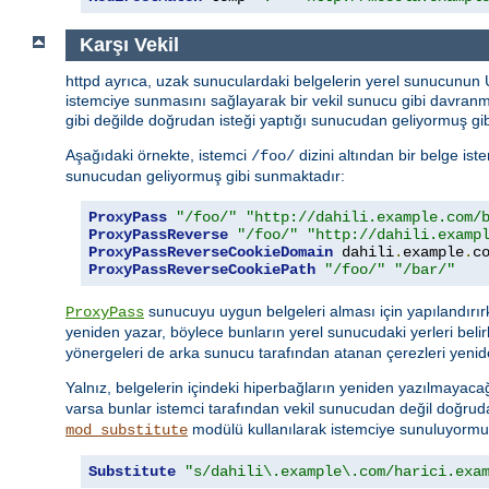
Karşı Vekil
httpd ayrıca, uzak sunuculardaki belgelerin yerel sunucunun
istemciye sunmasını sağlayarak bir vekil sunucu gibi davran
gibi değilde doğrudan isteği yaptığı sunucudan geliyormuş gib
Aşağıdaki örnekte, istemci
dizini altından bir belge is
/foo/
sunucudan geliyormuş gibi sunmaktadır:
ProxyPass
"/foo/"
"http://dahili.example.com/
ProxyPassReverse
"/foo/"
"http://dahili.examp
ProxyPassReverseCookieDomain
 dahili
.
example
.
c
ProxyPassReverseCookiePath
"/foo/"
"/bar/"
sunucuyu uygun belgeleri alması için yapılandırı
ProxyPass
yeniden yazar, böylece bunların yerel sunucudaki yerleri belir
yönergeleri de arka sunucu tarafından atanan çerezleri yenid
Yalnız, belgelerin içindeki hiperbağların yeniden yazılmayacağ
varsa bunlar istemci tarafından vekil sunucudan değil doğru
modülü kullanılarak istemciye sunuluyormuşç
mod_substitute
Substitute
"s/dahili\.example\.com/harici.exa