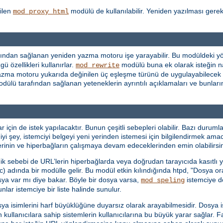
ilen
modülü de kullanılabilir. Yeniden yazılması gere
mod_proxy_html
ından sağlanan yeniden yazma motoru işe yarayabilir. Bu modüldeki yön
ü özellikleri kullanırlar.
modülü buna ek olarak isteğin n
mod_rewrite
en yazma motoru yukarıda değinilen üç eşleşme türünü de uygulayabilecek
dülü tarafından sağlanan yeteneklerin ayrıntılı açıklamaları ve bunların 
in de istek yapılacaktır. Bunun çeşitli sebepleri olabilir. Bazı durumlar
iyi şey, istemciyi belgeyi yeni yerinden istemesi için bilgilendirmek ama
mlerinin ve hiperbağların çalışmaya devam edeceklerinden emin olabilirsin
dik sebebi de URL’lerin hiperbağlarda veya doğrudan tarayıcıda kasıtlı ya
c) adında bir modülle gelir. Bu modül etkin kılındığında htpd, "Dosya o
sya var mı diye bakar. Böyle bir dosya varsa,
istemciye do
mod_speling
ar istemciye bir liste halinde sunulur.
sya isimlerini harf büyüklüğüne duyarsız olarak arayabilmesidir. Dosya
n kullanıcılara sahip sistemlerin kullanıcılarına bu büyük yarar sağlar