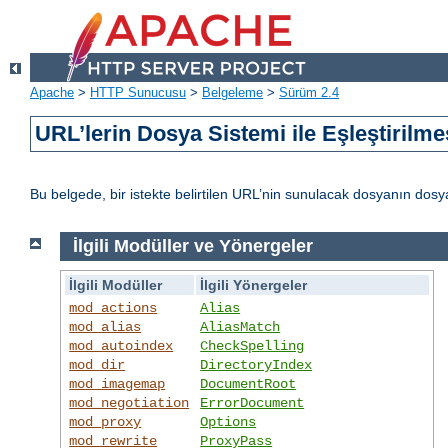
Apache
>
HTTP Sunucusu
>
Belgeleme
>
Sürüm 2.4
URL’lerin Dosya Sistemi ile Eşleştirilme
Bu belgede, bir istekte belirtilen URL’nin sunulacak dosyanın dos
İlgili Modüller ve Yönergeler
İlgili Modüller
İlgili Yönergeler
mod_actions
Alias
mod_alias
AliasMatch
mod_autoindex
CheckSpelling
mod_dir
DirectoryIndex
mod_imagemap
DocumentRoot
mod_negotiation
ErrorDocument
mod_proxy
Options
mod_rewrite
ProxyPass