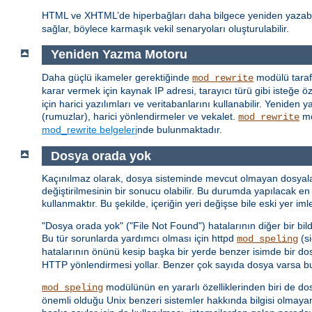
HTML ve XHTML’de hiperbağları daha bilgece yeniden yazab
sağlar, böylece karmaşık vekil senaryoları oluşturulabilir.
Yeniden Yazma Motoru
Daha güçlü ikameler gerektiğinde
modülü taraf
mod_rewrite
karar vermek için kaynak IP adresi, tarayıcı türü gibi isteğe özg
için harici yazılımları ve veritabanlarını kullanabilir. Yenid
(rumuzlar), harici yönlendirmeler ve vekalet.
mo
mod_rewrite
mod_rewrite belgeleri
nde bulunmaktadır.
Dosya orada yok
Kaçınılmaz olarak, dosya sisteminde mevcut olmayan dosyalar iç
değiştirilmesinin bir sonucu olabilir. Bu durumda yapılacak en 
kullanmaktır. Bu şekilde, içeriğin yeri değişse bile eski yer i
"Dosya orada yok" ("File Not Found") hatalarının diğer bir bil
Bu tür sorunlarda yardımcı olması için httpd
(si
mod_speling
hatalarının önünü kesip başka bir yerde benzer isimde bir do
HTTP yönlendirmesi yollar. Benzer çok sayıda dosya varsa bunl
modülünün en yararlı özelliklerinden biri de do
mod_speling
önemli olduğu Unix benzeri sistemler hakkında bilgisi olmaya