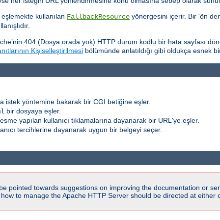
eyse her isteğin URL yönlendirmesine konu olmasına sebep olarak sunucu
 eşlemekte kullanılan
yönergesini içerir. Bir 'ön de
FallbackResource
anışlıdır.
che’nin 404 (Dosya orada yok) HTTP durum kodlu bir hata sayfası dön
ıtlarının Kişiselleştirilmesi
bölümünde anlatıldığı gibi oldukça esnek bir şe
a istek yöntemine bakarak bir CGI betiğine eşler.
bir dosyaya eşler.
ml
r resme yapılan kullanıcı tıklamalarına dayanarak bir URL'ye eşler.
llanıcı tercihlerine dayanarak uygun bir belgeyi seçer.
be pointed towards suggestions on improving the documentation or ser
n how to manage the Apache HTTP Server should be directed at either ou