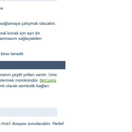
sa
ı sağlamaya çalışmak olacaktır.
al konak için ayrı bir
ptanmasını sağlayabilen
 birer tanedir.
ın çeşitli yolları vardır. Unix
göstermek mümkündür.
Options
mlı olarak sembolik bağları
dosyası sunulacaktır. Hedef
.html