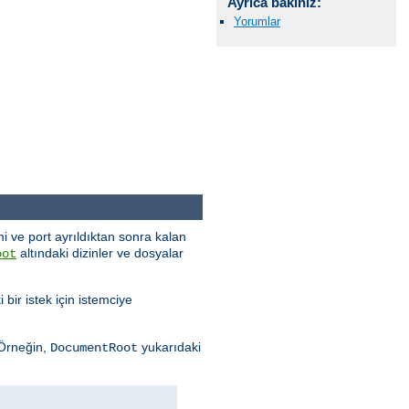
Ayrıca bakınız:
Yorumlar
i ve port ayrıldıktan sonra kalan
altındaki dizinler ve dosyalar
oot
 bir istek için istemciye
 Örneğin,
yukarıdaki
DocumentRoot