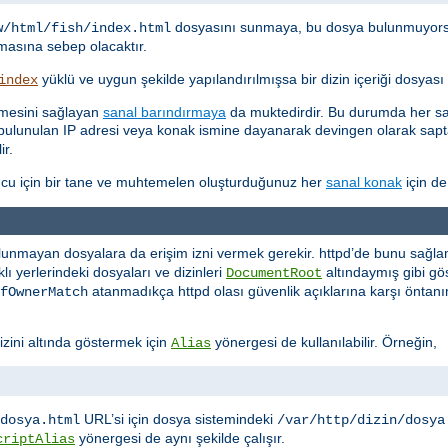
dosyasını sunmaya, bu dosya bulunmuyor
w/html/fish/index.html
asına sebep olacaktır.
yüklü ve uygun şekilde yapılandırılmışsa bir dizin içeriği dosyas
index
etmesini sağlayan
sanal barındırmaya
da muktedirdir. Bu durumda her san
kte bulunulan IP adresi veya konak ismine dayanarak devingen olarak sa
ir.
cu için bir tane ve muhtemelen oluşturduğunuz her
sanal konak
için de
lunmayan dosyalara da erişim izni vermek gerekir. httpd’de bunu sağlaman
ı yerlerindeki dosyaları ve dizinleri
altındaymış gibi 
DocumentRoot
atanmadıkça httpd olası güvenlik açıklarına karşı öntanı
fOwnerMatch
izini altında göstermek için
yönergesi de kullanılabilir. Örneğin,
Alias
URL’si için dosya sistemindeki
dosya.html
/var/http/dizin/dosya
yönergesi de aynı şekilde çalışır.
criptAlias