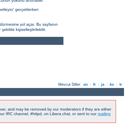
nun yükünü arttırabilir.
netleyici' gerçeklerken
dürmesine yol açar. Bu sayfanın
kilde kişiselleştirilebilir.
Mevcut Diller:
en
|
fr
|
ja
|
ko
|
tr
ver, and may be removed by our moderators if they are either
r IRC channel, #httpd, on Libera.chat, or sent to our
mailing