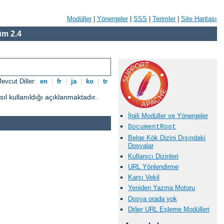
Modüller
|
Yönergeler
|
SSS
|
Terimler
|
Site Haritası
m 2.4
evcut Diller:
en
|
fr
|
ja
|
ko
|
tr
l kullanıldığı açıklanmaktadır.
İlgili Modüller ve Yönergeler
DocumentRoot
Belge Kök Dizini Dışındaki
Dosyalar
Kullanıcı Dizinleri
URL Yönlendirme
Karşı Vekil
Yeniden Yazma Motoru
Dosya orada yok
Diğer URL Eşleme Modülleri