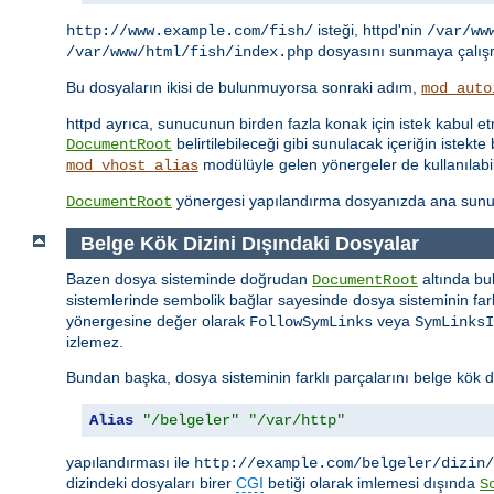
isteği, httpd'nin
http://www.example.com/fish/
/var/ww
dosyasını sunmaya çalışm
/var/www/html/fish/index.php
Bu dosyaların ikisi de bulunmuyorsa sonraki adım,
mod_auto
httpd ayrıca, sunucunun birden fazla konak için istek kabul 
belirtilebileceği gibi sunulacak içeriğin iste
DocumentRoot
modülüyle gelen yönergeler de kullanılabil
mod_vhost_alias
yönergesi yapılandırma dosyanızda ana sunu
DocumentRoot
Belge Kök Dizini Dışındaki Dosyalar
Bazen dosya sisteminde doğrudan
altında bu
DocumentRoot
sistemlerinde sembolik bağlar sayesinde dosya sisteminin farkl
yönergesine değer olarak
veya
FollowSymLinks
SymLinksI
izlemez.
Bundan başka, dosya sisteminin farklı parçalarını belge kök d
Alias
"/belgeler"
"/var/http"
yapılandırması ile
http://example.com/belgeler/dizin/
dizindeki dosyaları birer
CGI
betiği olarak imlemesi dışında
S