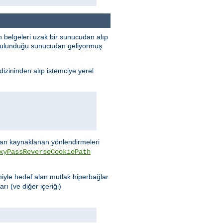
 belgeleri uzak bir sunucudan alıp
n bulunduğu sunucudan geliyormuş
dizininden alıp istemciye yerel
n kaynaklanan yönlendirmeleri
xyPassReverseCookiePath
miyle hedef alan mutlak hiperbağlar
rı (ve diğer içeriği)