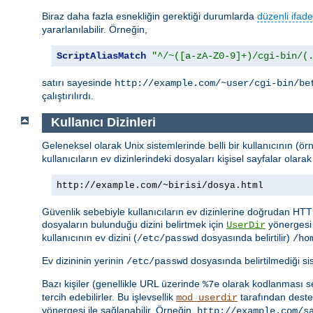
Biraz daha fazla esnekliğin gerektiği durumlarda
düzenli ifade
yararlanılabilir. Örneğin,
ScriptAliasMatch
"^/~([a-zA-Z0-9]+)/cgi-bin/(
satırı sayesinde
http://example.com/~user/cgi-bin/be
çalıştırılırdı.
Kullanıcı Dizinleri
Geleneksel olarak Unix sistemlerinde belli bir kullanıcının (ör
kullanıcıların ev dizinlerindeki dosyaları kişisel sayfalar ola
http://example.com/~birisi/dosya.html
Güvenlik sebebiyle kullanıcıların ev dizinlerine doğrudan HTT
dosyaların bulunduğu dizini belirtmek için
yönergesi 
UserDir
kullanıcının ev dizini (
dosyasında belirtilir)
/etc/passwd
/ho
Ev dizininin yerinin
dosyasında belirtilmediği s
/etc/passwd
Bazı kişiler (genellikle URL üzerinde
olarak kodlanması seb
%7e
tercih edebilirler. Bu işlevsellik
tarafından destek
mod_userdir
yönergesi ile sağlanabilir. Örneğin,
http://example.com/s