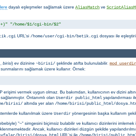
lere
dayalı eşleşmeler sağlamak üzere
ve
AliasMatch
ScriptAliasM
.+)"
"/home/$1/cgi-bin/$2"
URL’si
dosyası ile eşleştir
tik.cgi
/home/user/cgi-bin/betik.cgi
n,
birisi
) ev dizinine
şeklinde atıfta bulunulabilir.
~birisi/
mod_userdi
rak sunmalarını sağlamak üzere kullanır. Örnek:
P erişimi vermek uygun olmaz. Bu bakımdan, kullanıcının ev dizini altı
sağlanmıştır. Öntanımlı olan
yapılandırması il
Userdir public_html
altında yer alan
me/birisi/
/home/birisi/public_html/dosya.ht
istemlerde kullanılmak üzere
yönergesinin başka kullanım şekill
Userdir
ebiyle) "~" simgesini biçimsiz bulabilir ve kullanıcı dizinlerini imlemek
lenmemektedir. Ancak, kullanıcı dizinleri düzgün şekilde yapılandırılmı
URL’si ile
ayfalar/birisi/dosya.html
/home/birisi/public_htm