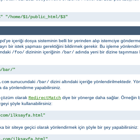
$"
"/home/$1/public_html/$3"
d’ye içeriği dosya sisteminin belli bir yerinden alıp istemciye gönderme
n ayrı bir istek yapması gerektiğini bildirmek gerekir. Bu işleme
yönlendi
ındaki
dizininin içeriğinin
adında yeni bir dizine taşınması
/foo/
/bar/
m/bar/"
sunucundaki
dizini altındaki içeriğe yönlendirilmektedir. 
.com
/bar/
 da yönlendirme yapabilirsiniz.
ra çözüm olarak
diye bir yönerge daha sağlar. Örneğin bi
RedirectMatch
geyi şöyle kullanabilirsiniz:
.com/ilksayfa.html"
a bir siteye geçici olarak yönlendirmek için şöyle bir şey yapabilirsiniz:
e.com/ilksayfa.html"