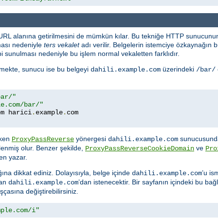
 URL alanına getirilmesini de mümkün kılar. Bu tekniğe HTTP sunucunun
ması nedeniyle
ters vekalet
adı verilir. Belgelerin istemciye özkaynağı
i sunulması nedeniyle bu işlem normal vekaletten farklıdır.
temekte, sunucu ise bu belgeyi
üzerindeki
dahili.example.com
/bar/
bar/"
le.com/bar/"
om harici
.
example
.
rken
yönergesi
sunucusunda
ProxyPassReverse
dahili.example.com
lenmiş olur. Benzer şekilde,
ve
ProxyPassReverseCookieDomain
Pro
en yazar.
ına dikkat ediniz. Dolayısıyla, belge içinde
’u is
dahili.example.com
dan
’dan istenecektir. Bir sayfanın içindeki bu bağla
dahili.example.com
asına değiştirebilirsiniz.
mple.com/i"