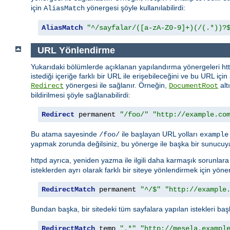
için
yönergesi şöyle kullanılabilirdi:
AliasMatch
AliasMatch
"^/sayfalar/([a-zA-Z0-9]+)(/(.*))?
URL Yönlendirme
Yukarıdaki bölümlerde açıklanan yapılandırma yönergeleri http
istediği içeriğe farklı bir URL ile erişebileceğini ve bu URL içi
yönergesi ile sağlanır. Örneğin,
alt
Redirect
DocumentRoot
bildirilmesi şöyle sağlanabilirdi:
Redirect
 permanent 
"/foo/"
"http://example.co
Bu atama sayesinde
ile başlayan URL yolları
/foo/
example
yapmak zorunda değilsiniz, bu yönerge ile başka bir sunucuya
httpd ayrıca, yeniden yazma ile ilgili daha karmaşık sorunla
isteklerden ayrı olarak farklı bir siteye yönlendirmek için yöner
RedirectMatch
 permanent 
"^/$"
"http://example
Bundan başka, bir sitedeki tüm sayfalara yapılan istekleri başk
RedirectMatch
 temp 
".*"
"http://mesela.exampl