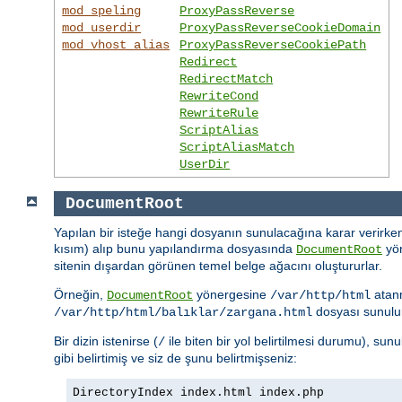
mod_speling
ProxyPassReverse
mod_userdir
ProxyPassReverseCookieDomain
mod_vhost_alias
ProxyPassReverseCookiePath
Redirect
RedirectMatch
RewriteCond
RewriteRule
ScriptAlias
ScriptAliasMatch
UserDir
DocumentRoot
Yapılan bir isteğe hangi dosyanın sunulacağına karar verirken
kısım) alıp bunu yapılandırma dosyasında
yön
DocumentRoot
sitenin dışardan görünen temel belge ağacını oluştururlar.
Örneğin,
yönergesine
atan
DocumentRoot
/var/http/html
dosyası sunulu
/var/http/html/balıklar/zargana.html
Bir dizin istenirse (
ile biten bir yol belirtilmesi durumu), su
/
gibi belirtimiş ve siz de şunu belirtmişseniz:
DirectoryIndex index.html index.php