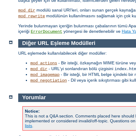
başka şeyler için de kullanılması, istemcilerden gelen nered
modülü sanal URI'leri, onları sunan gerçek kaynağa
mod_dir
modülünün kullanılmasını sağlamak için çok kull
mod_rewrite
Yerinde bulunmayan içeriğin bulunması çabalarının tümü Apa
içeriği
yönergesi ile denetlenebilir ve
Hata Yan
ErrorDocument
Diğer URL Eşleme Modülleri
URL eşlemede kullanılabilecek diğer modüller:
- Bir isteği, özkaynağın MIME türüne vey
mod_actions
- URL'yi sonlandıran bölü çizgisini
mod_dir
index.ht
- Bir isteği, bir HTML belge içindeki bi
mod_imagemap
- Dil veya içerik sıkıştırması gibi ku
mod_negotiation
Yorumlar
Notice:
This is not a Q&A section. Comments placed here should 
implemented or considered invalid/off-topic. Questions o
lists
.