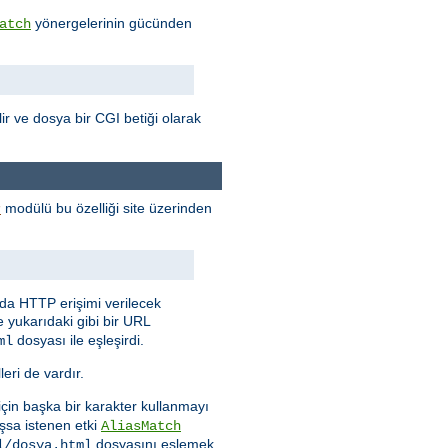
yönergelerinin gücünden
atch
ilir ve dosya bir CGI betiği olarak
modülü bu özelliği site üzerinden
r
nda HTTP erişimi verilecek
e yukarıdaki gibi bir URL
dosyası ile eşleşirdi.
ml
eri de vardır.
 için başka bir karakter kullanmayı
şsa istenen etki
AliasMatch
dosyasını eşlemek
l/dosya.html