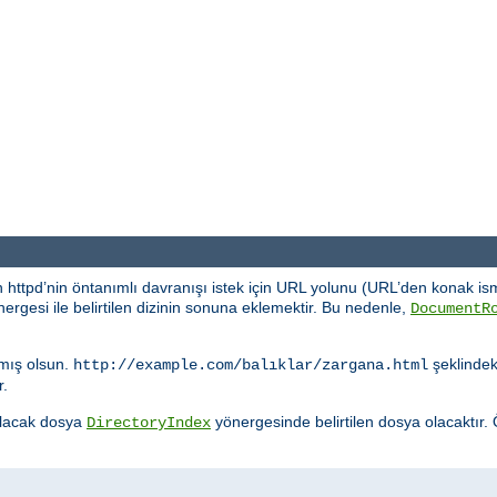
 httpd’nin öntanımlı davranışı istek için URL yolunu (URL’den konak ism
ergesi ile belirtilen dizinin sonuna eklemektir. Bu nedenle,
DocumentR
mış olsun.
şeklindeki
http://example.com/balıklar/zargana.html
r.
nulacak dosya
yönergesinde belirtilen dosya olacaktır.
DirectoryIndex