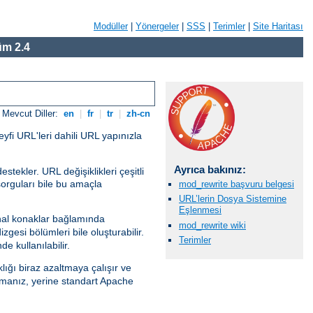
Modüller
|
Yönergeler
|
SSS
|
Terimler
|
Site Haritası
m 2.4
Mevcut Diller:
en
|
fr
|
tr
|
zh-cn
eyfi URL'leri dahili URL yapınızla
Ayrıca bakınız:
tekler. URL değişiklikleri çeşitli
sorguları bile bu amaçla
mod_rewrite başvuru belgesi
URL’lerin Dosya Sistemine
Eşlenmesi
al konaklar bağlamında
mod_rewrite wiki
gesi bölümleri bile oluşturabilir.
Terimler
e kullanılabilir.
lığı biraz azaltmaya çalışır ve
anız, yerine standart Apache