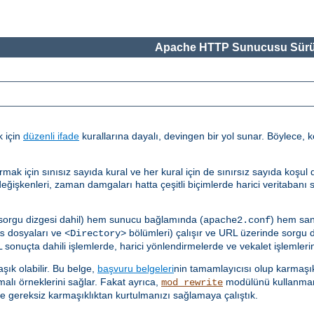
Apache HTTP Sunucusu Sürü
k için
düzenli ifade
kurallarına dayalı, devingen bir yol sunar. Böylece, k
çin sınısız sayıda kural ve her kural için de sınırsız sayıda koşul des
ğişkenleri, zaman damgaları hatta çeşitli biçimlerde harici veritabanı 
 sorgu dizgesi dahil) hem sunucu bağlamında (
) hem san
apache2.conf
dosyaları ve
bölümleri) çalışır ve URL üzerinde sorgu diz
s
<Directory>
sonuçta dahili işlemlerde, harici yönlendirmelerde ve vekalet işlemlerind
ık olabilir. Bu belge,
başvuru belgeleri
nin tamamlayıcısı olup karmaşık
malı örneklerini sağlar. Fakat ayrıca,
modülünü kullanmam
mod_rewrite
e gereksiz karmaşıklıktan kurtulmanızı sağlamaya çalıştık.