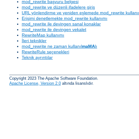
mod_rewrite başvuru belgesi
mod_rewrite ve düzenli ifadelere giriş
URL yönlendirme ve yeniden eşlemede mod_rewrite kullan
Erişimi denetlemekte mod_rewrite kullanımı
mod_rewrite ile devingen sanal konaklar
mod_rewrite ile devingen vekalet
RewriteMap kullanımı
İleri teknikler
mod_rewrite ne zaman kullanıl
maMA
lı
RewriteRule seçenekleri
Teknik ayrıntılar
Copyright 2023 The Apache Software Foundation.
Apache License, Version 2.0
altında lisanslıdır.