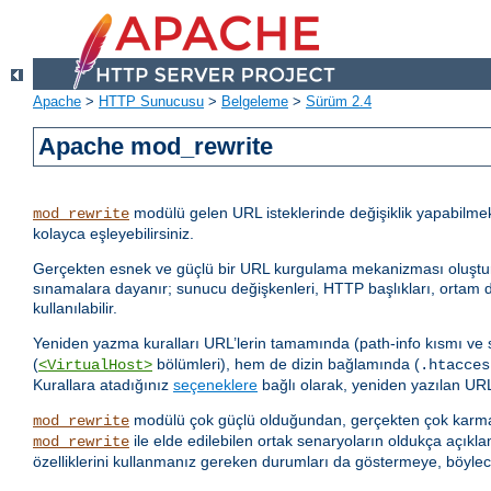
Apache
>
HTTP Sunucusu
>
Belgeleme
>
Sürüm 2.4
Apache mod_rewrite
modülü gelen URL isteklerinde değişiklik yapabilme
mod_rewrite
kolayca eşleyebilirsiniz.
Gerçekten esnek ve güçlü bir URL kurgulama mekanizması oluşturmak i
sınamalara dayanır; sunucu değişkenleri, HTTP başlıkları, ortam de
kullanılabilir.
Yeniden yazma kuralları URL’lerin tamamında (path-info kısmı ve
(
bölümleri), hem de dizin bağlamında (
<VirtualHost>
.htacces
Kurallara atadığınız
seçeneklere
bağlı olarak, yeniden yazılan URL 
modülü çok güçlü olduğundan, gerçekten çok karmaş
mod_rewrite
ile elde edilebilen ortak senaryoların oldukça açıkla
mod_rewrite
özelliklerini kullanmanız gereken durumları da göstermeye, böylec