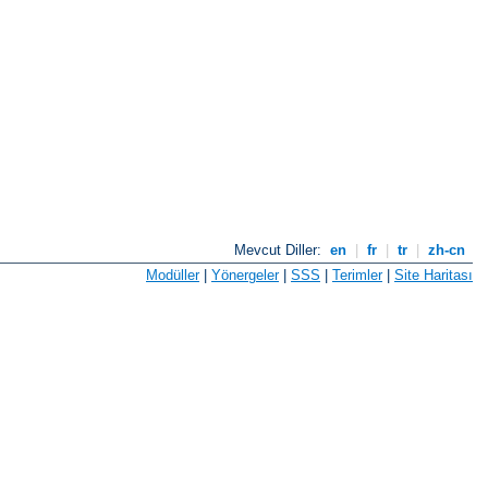
Mevcut Diller:
en
|
fr
|
tr
|
zh-cn
Modüller
|
Yönergeler
|
SSS
|
Terimler
|
Site Haritası