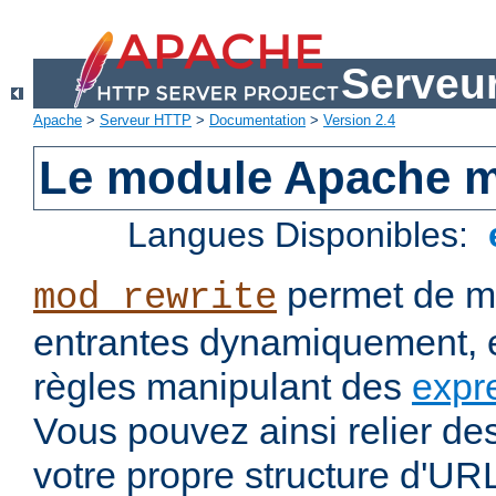
Serveu
Apache
>
Serveur HTTP
>
Documentation
>
Version 2.4
Le module Apache m
Langues Disponibles:
permet de mo
mod_rewrite
entrantes dynamiquement, e
règles manipulant des
expr
Vous pouvez ainsi relier de
votre propre structure d'U