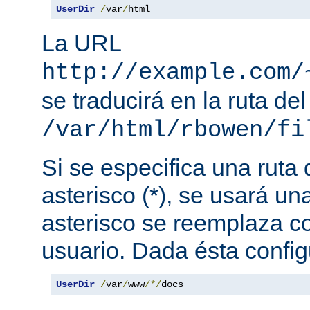
UserDir
/
var
/
html
La URL
http://example.com/
se traducirá en la ruta del
/var/html/rbowen/fi
Si se especifica una ruta
asterisco (*), se usará una
asterisco se reemplaza c
usuario. Dada ésta config
UserDir
/
var
/
www
/*/
docs