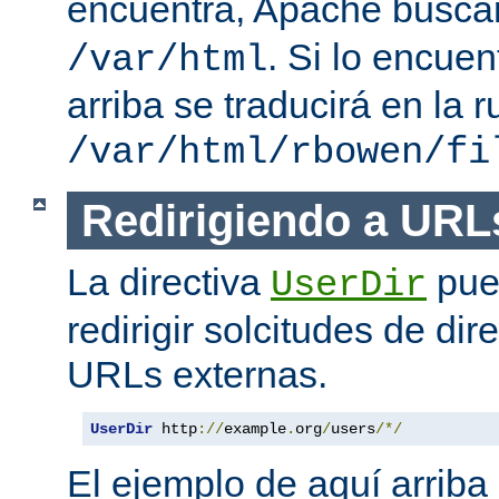
encuentra, Apache busc
. Si lo encue
/var/html
arriba se traducirá en la r
/var/html/rbowen/fi
Redirigiendo a URL
La directiva
pue
UserDir
redirigir solcitudes de dir
URLs externas.
UserDir
 http
://
example
.
org
/
users
/*/
El ejemplo de aquí arriba 