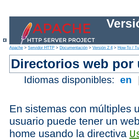
Versi
Apache
>
Servidor HTTP
>
Documentación
>
Versión 2.4
>
How-To / Tu
Directorios web por
Idiomas disponibles:
en
En sistemas con múltiples 
usuario puede tener un webs
home usando la directiva
U