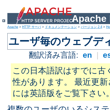
Apach
Apache
>
HTTP サーバ
>
ドキュメンテーション
>
バージョン 2.4
>
H
ユーザ毎のウェブデ
翻訳済み言語:
en
|
e
この日本語訳はすでに古
性があります。 最近更
には英語版をご覧下さい
複数のユーザのいるシステ