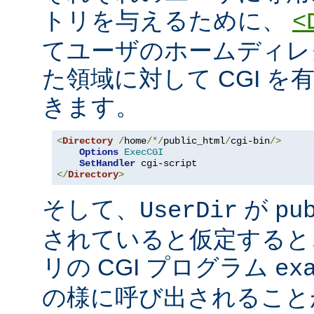
トリを与えるために、
<
てユーザのホームディレ
た領域に対して CGI を
きます。
<
Directory
/
home
/*/
public_html
/
cgi-bin
/>
Options
ExecCGI
SetHandler
</
Directory
>
そして、
が
UserDir
pu
されていると仮定すると
リの CGI プログラム
ex
の様に呼び出されること