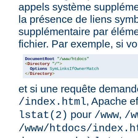
appels système supplémen
la présence de liens sym
supplémentaire par élém
fichier. Par exemple, si v
DocumentRoot
"/www/htdocs"
<
Directory
"/"
>
Options
SymLinksIfOwnerMatch
</
Directory
>
et si une requête demand
, Apache ef
/index.html
pour
,
lstat(2)
/www
/w
/www/htdocs/index.h