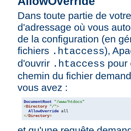
AllowOverride
Dans toute partie de votr
d'adressage où vous auto
de la configuration (en gé
fichiers
), Apa
.htaccess
d'ouvrir
pour 
.htaccess
chemin du fichier demand
vous avez :
DocumentRoot
"/www/htdocs"
<
Directory
"/"
>
AllowOverride
</
Directory
>
et qu'une requête demand