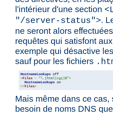
l'intérieur d'une section
<
. 
"/server-status">
ne seront alors effectuée
requêtes qui satisfont aux 
exemple qui désactive l
sauf pour les fichiers
.ht
HostnameLookups
<
Files
~
"\.(html|cgi)$"
>
HostnameLookups
</
Files
>
Mais même dans ce cas, s
besoin de noms DNS que 