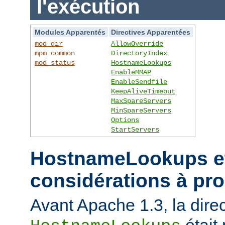
l'exécution
Modules Apparentés
Directives Apparentées
mod_dir
AllowOverride
mpm_common
DirectoryIndex
mod_status
HostnameLookups
EnableMMAP
EnableSendfile
KeepAliveTimeout
MaxSpareServers
MinSpareServers
Options
StartServers
HostnameLookups et
considérations à pr
Avant Apache 1.3, la direc