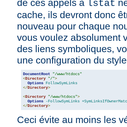
de ces appels à
ne
lstat
cache, ils devront donc ê
nouveau pour chaque nouv
vous voulez absolument vér
des liens symboliques, vo
une configuration du style
DocumentRoot
"/www/htdocs"
<
Directory
"/"
>
Options
FollowSymLinks
</
Directory
>
<
Directory
"/www/htdocs"
>
Options
-FollowSymLinks
+SymLinksIfOwnerMat
</
Directory
>
Ceci évite au moins les vé