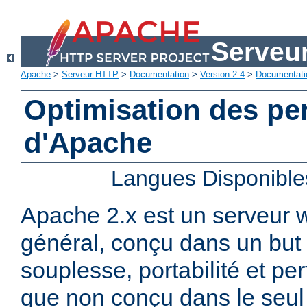
Serveu
Apache
>
Serveur HTTP
>
Documentation
>
Version 2.4
>
Documentati
Optimisation des p
d'Apache
Langues Disponible
Apache 2.x est un serveur
général, conçu dans un but 
souplesse, portabilité et p
que non conçu dans le seul 