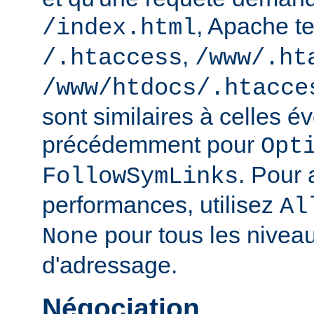
, Apache te
/index.html
,
/.htaccess
/www/.ht
/www/htdocs/.htacce
sont similaires à celles 
précédemment pour
Opt
. Pour 
FollowSymLinks
performances, utilisez
Al
pour tous les nivea
None
d'adressage.
Négociation