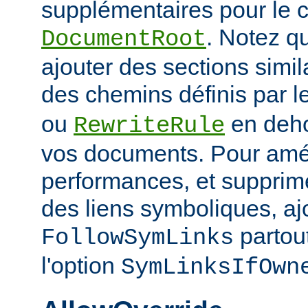
supplémentaires pour le c
. Notez q
DocumentRoot
ajouter des sections simil
des chemins définis par l
ou
en deho
RewriteRule
vos documents. Pour amél
performances, et supprime
des liens symboliques, ajo
partout
FollowSymLinks
l'option
SymLinksIfOwn