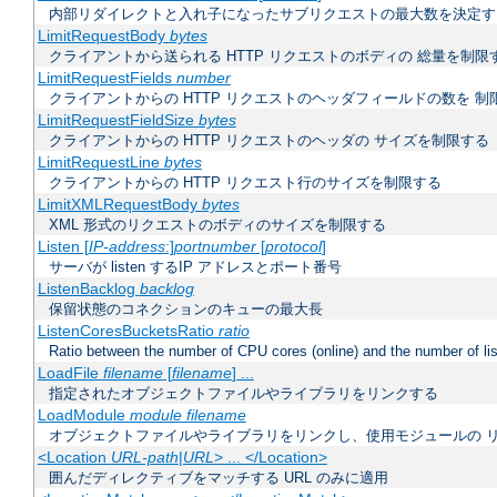
内部リダイレクトと入れ子になったサブリクエストの最大数を決定す
LimitRequestBody
bytes
クライアントから送られる HTTP リクエストのボディの 総量を制限
LimitRequestFields
number
クライアントからの HTTP リクエストのヘッダフィールドの数を 制
LimitRequestFieldSize
bytes
クライアントからの HTTP リクエストのヘッダの サイズを制限する
LimitRequestLine
bytes
クライアントからの HTTP リクエスト行のサイズを制限する
LimitXMLRequestBody
bytes
XML 形式のリクエストのボディのサイズを制限する
Listen [
IP-address
:]
portnumber
[
protocol
]
サーバが listen するIP アドレスとポート番号
ListenBacklog
backlog
保留状態のコネクションのキューの最大長
ListenCoresBucketsRatio
ratio
Ratio between the number of CPU cores (online) and the number of lis
LoadFile
filename
[
filename
] ...
指定されたオブジェクトファイルやライブラリをリンクする
LoadModule
module filename
オブジェクトファイルやライブラリをリンクし、使用モジュールの 
<Location
URL-path
|
URL
> ... </Location>
囲んだディレクティブをマッチする URL のみに適用