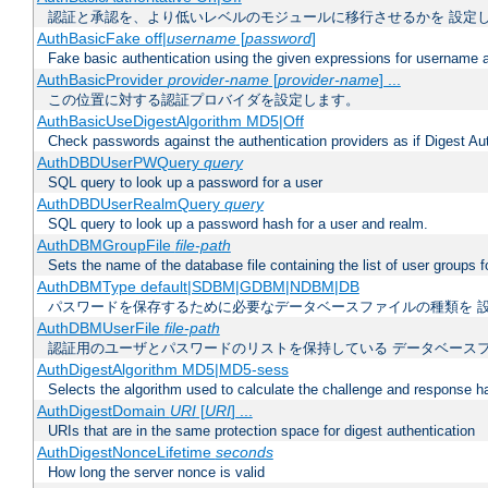
認証と承認を、より低いレベルのモジュールに移行させるかを 設定
AuthBasicFake off|
username
[
password
]
Fake basic authentication using the given expressions for username
AuthBasicProvider
provider-name
[
provider-name
] ...
この位置に対する認証プロバイダを設定します。
AuthBasicUseDigestAlgorithm MD5|Off
Check passwords against the authentication providers as if Digest Aut
AuthDBDUserPWQuery
query
SQL query to look up a password for a user
AuthDBDUserRealmQuery
query
SQL query to look up a password hash for a user and realm.
AuthDBMGroupFile
file-path
Sets the name of the database file containing the list of user groups f
AuthDBMType default|SDBM|GDBM|NDBM|DB
パスワードを保存するために必要なデータベースファイルの種類を 
AuthDBMUserFile
file-path
認証用のユーザとパスワードのリストを保持している データベース
AuthDigestAlgorithm MD5|MD5-sess
Selects the algorithm used to calculate the challenge and response ha
AuthDigestDomain
URI
[
URI
] ...
URIs that are in the same protection space for digest authentication
AuthDigestNonceLifetime
seconds
How long the server nonce is valid