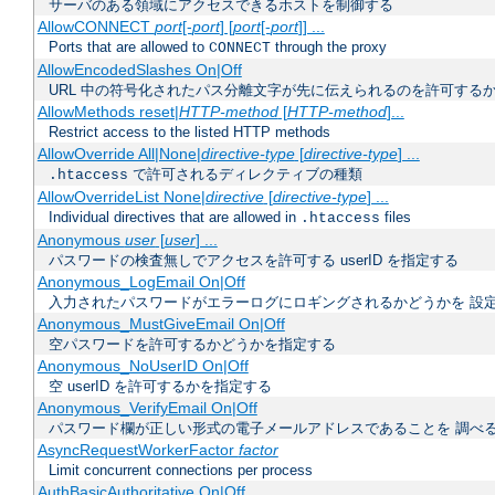
サーバのある領域にアクセスできるホストを制御する
AllowCONNECT
port
[-
port
] [
port
[-
port
]] ...
Ports that are allowed to
through the proxy
CONNECT
AllowEncodedSlashes On|Off
URL 中の符号化されたパス分離文字が先に伝えられるのを許可するか
AllowMethods reset|
HTTP-method
[
HTTP-method
]...
Restrict access to the listed HTTP methods
AllowOverride All|None|
directive-type
[
directive-type
] ...
で許可されるディレクティブの種類
.htaccess
AllowOverrideList None|
directive
[
directive-type
] ...
Individual directives that are allowed in
files
.htaccess
Anonymous
user
[
user
] ...
パスワードの検査無しでアクセスを許可する userID を指定する
Anonymous_LogEmail On|Off
入力されたパスワードがエラーログにロギングされるかどうかを 設
Anonymous_MustGiveEmail On|Off
空パスワードを許可するかどうかを指定する
Anonymous_NoUserID On|Off
空 userID を許可するかを指定する
Anonymous_VerifyEmail On|Off
パスワード欄が正しい形式の電子メールアドレスであることを 調べ
AsyncRequestWorkerFactor
factor
Limit concurrent connections per process
AuthBasicAuthoritative On|Off