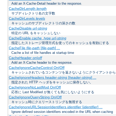
Add an X-Cache-Detail header to the response.
CacheDirLength
length
サブディレクトリ名の文字数
CacheDirLevels
levels
キャッシュのサブディレクトリの深さの数
CacheDisable
url-string
特定の URL をキャッシュしない
CacheEnable
cache_type
url-string
指定したストレージ管理方式を使ってのキャッシュを有効にする
CacheFile
file-path
[
file-path
] ...
Cache a list of file handles at startup time
CacheHeader
on|off
Add an X-Cache header to the response.
CacheIgnoreCacheControl On|Off
キャッシュされているコンテンツを返さないようにクライアントから
CacheIgnoreHeaders
header-string
[
header-string
] ...
指定された HTTP ヘッダをキャッシュに保存しない。
CacheIgnoreNoLastMod On|Off
応答に Last Modified が無くても気にしないようにする
CacheIgnoreQueryString On|Off
キャッシュ時にクエリーストリングを無視する
CacheIgnoreURLSessionIdentifiers
identifier
[
identifier
] ...
Ignore defined session identifiers encoded in the URL when caching