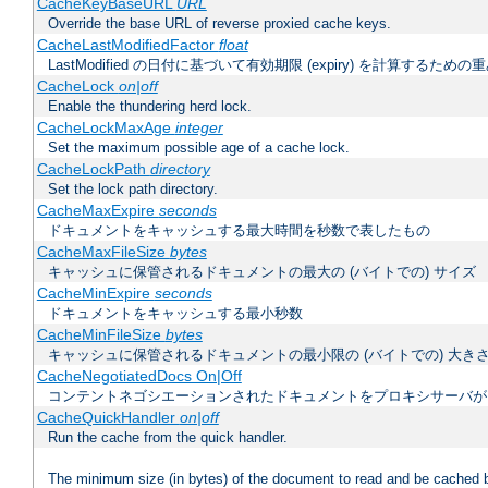
CacheKeyBaseURL
URL
Override the base URL of reverse proxied cache keys.
CacheLastModifiedFactor
float
LastModified の日付に基づいて有効期限 (expiry) を計算するため
CacheLock
on|off
Enable the thundering herd lock.
CacheLockMaxAge
integer
Set the maximum possible age of a cache lock.
CacheLockPath
directory
Set the lock path directory.
CacheMaxExpire
seconds
ドキュメントをキャッシュする最大時間を秒数で表したもの
CacheMaxFileSize
bytes
キャッシュに保管されるドキュメントの最大の (バイトでの) サイズ
CacheMinExpire
seconds
ドキュメントをキャッシュする最小秒数
CacheMinFileSize
bytes
キャッシュに保管されるドキュメントの最小限の (バイトでの) 大き
CacheNegotiatedDocs On|Off
コンテントネゴシエーションされたドキュメントをプロキシサーバが
CacheQuickHandler
on|off
Run the cache from the quick handler.
The minimum size (in bytes) of the document to read and be cached 