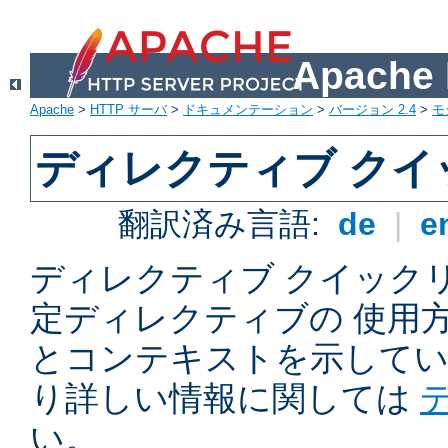
Apach
Apache
>
HTTP サーバ
>
ドキュメンテーション
>
バージョン 2.4
>
モ
ディレクティブ ク
翻訳済み言語:
de
|
e
ディレクティブ クイックリフ
定ディレクティブの 使用
とコンテキストを示してい
り詳しい情報に関しては
い。