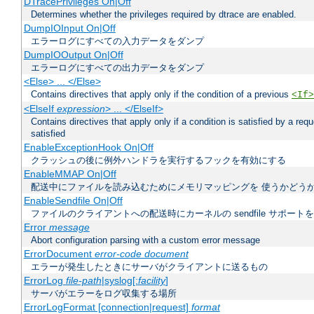
DTracePrivileges On|Off
Determines whether the privileges required by dtrace are enabled.
DumpIOInput On|Off
エラーログにすべての入力データをダンプ
DumpIOOutput On|Off
エラーログにすべての出力データをダンプ
<Else> ... </Else>
Contains directives that apply only if the condition of a previous
<If>
<ElseIf
expression
> ... </ElseIf>
Contains directives that apply only if a condition is satisfied by a req
satisfied
EnableExceptionHook On|Off
クラッシュの後に例外ハンドラを実行するフックを有効にする
EnableMMAP On|Off
配送中にファイルを読み込むためにメモリマッピングを 使うかどう
EnableSendfile On|Off
ファイルのクライアントへの配送時にカーネルの sendfile サポート
Error
message
Abort configuration parsing with a custom error message
ErrorDocument
error-code document
エラーが発生したときにサーバがクライアントに送るもの
ErrorLog
file-path
|syslog[:
facility
]
サーバがエラーをログ収集する場所
ErrorLogFormat [connection|request]
format