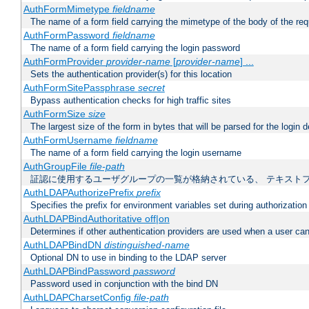
AuthFormMimetype
fieldname
The name of a form field carrying the mimetype of the body of the req
AuthFormPassword
fieldname
The name of a form field carrying the login password
AuthFormProvider
provider-name
[
provider-name
] ...
Sets the authentication provider(s) for this location
AuthFormSitePassphrase
secret
Bypass authentication checks for high traffic sites
AuthFormSize
size
The largest size of the form in bytes that will be parsed for the login d
AuthFormUsername
fieldname
The name of a form field carrying the login username
AuthGroupFile
file-path
証認に使用するユーザグループの一覧が格納されている、 テキスト
AuthLDAPAuthorizePrefix
prefix
Specifies the prefix for environment variables set during authorization
AuthLDAPBindAuthoritative off|on
Determines if other authentication providers are used when a user can
AuthLDAPBindDN
distinguished-name
Optional DN to use in binding to the LDAP server
AuthLDAPBindPassword
password
Password used in conjunction with the bind DN
AuthLDAPCharsetConfig
file-path