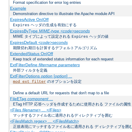
Format specification for error log entries
Example
Demonstration directive to illustrate the Apache module API
ExpiresActive On|Off
ヘッダの生成を有効にする
Expires
ExpiresByType
MIME-type
<code>seconds
MIME タイプによって設定される
ヘッダの値
Expires
ExpiresDefault
<code>seconds
期限切れ期日を計算するデフォルトアルゴリズム
ExtendedStatus On|Off
Keep track of extended status information for each request
ExtFilterDefine
filtername
parameters
外部フィルタを定義
ExtFilterOptions
option
[
option
] ...
のオプションを設定
mod_ext_filter
Define a default URL for requests that don't map to a file
FileETag
component
...
ETag HTTP 応答ヘッダを作成するために使用される ファイルの属性
<Files
filename
> ... </Files>
マッチするファイル名に適用されるディレクティブを囲む
<FilesMatch
regex
> ... </FilesMatch>
正規表現にマッチするファイル名に適用される ディレクティブを囲