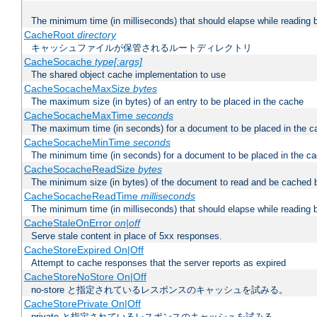
The minimum time (in milliseconds) that should elapse while reading 
CacheRoot
directory
キャッシュファイルが保管されるルートディレクトリ
CacheSocache
type[:args]
The shared object cache implementation to use
CacheSocacheMaxSize
bytes
The maximum size (in bytes) of an entry to be placed in the cache
CacheSocacheMaxTime
seconds
The maximum time (in seconds) for a document to be placed in the c
CacheSocacheMinTime
seconds
The minimum time (in seconds) for a document to be placed in the c
CacheSocacheReadSize
bytes
The minimum size (in bytes) of the document to read and be cached 
CacheSocacheReadTime
milliseconds
The minimum time (in milliseconds) that should elapse while reading 
CacheStaleOnError
on|off
Serve stale content in place of 5xx responses.
CacheStoreExpired On|Off
Attempt to cache responses that the server reports as expired
CacheStoreNoStore On|Off
no-store と指定されているレスポンスのキャッシュを試みる。
CacheStorePrivate On|Off
private と指定されているレスポンスのキャッシュを試みる。