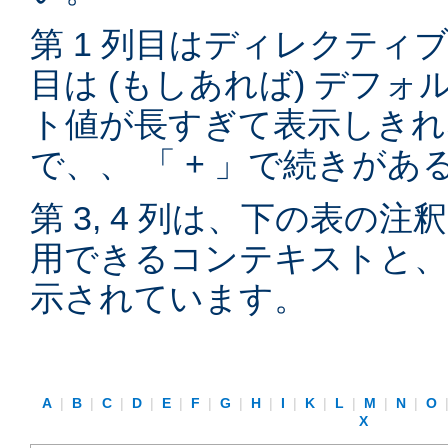
第 1 列目はディレクティブ
目は (もしあれば) デフ
ト値が長すぎて表示しきれ
で、、 「 + 」で続きが
第 3, 4 列は、下の表の
用できるコンテキストと、
示されています。
A
|
B
|
C
|
D
|
E
|
F
|
G
|
H
|
I
|
K
|
L
|
M
|
N
|
O
X