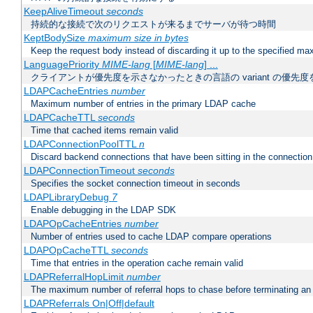
KeepAliveTimeout
seconds
持続的な接続で次のリクエストが来るまでサーバが待つ時間
KeptBodySize
maximum size in bytes
Keep the request body instead of discarding it up to the specified ma
LanguagePriority
MIME-lang
[
MIME-lang
] ...
クライアントが優先度を示さなかったときの言語の variant の優先度
LDAPCacheEntries
number
Maximum number of entries in the primary LDAP cache
LDAPCacheTTL
seconds
Time that cached items remain valid
LDAPConnectionPoolTTL
n
Discard backend connections that have been sitting in the connection
LDAPConnectionTimeout
seconds
Specifies the socket connection timeout in seconds
LDAPLibraryDebug
7
Enable debugging in the LDAP SDK
LDAPOpCacheEntries
number
Number of entries used to cache LDAP compare operations
LDAPOpCacheTTL
seconds
Time that entries in the operation cache remain valid
LDAPReferralHopLimit
number
The maximum number of referral hops to chase before terminating a
LDAPReferrals On|Off|default