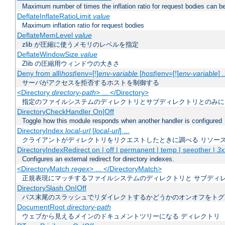
Maximum number of times the inflation ratio for request bodies can b
DeflateInflateRatioLimit
value
Maximum inflation ratio for request bodies
DeflateMemLevel
value
zlib が圧縮に使うメモリのレベルを指定
DeflateWindowSize
value
Zlib の圧縮用ウィンドウの大きさ
Deny from all|
host
|env=[!]
env-variable
[
host
|env=[!]
env-variable
] .
サーバがアクセスを拒否するホストを制御する
<Directory
directory-path
> ... </Directory>
指定のファイルシステムのディレクトリとサブディレクトリとのみに
DirectoryCheckHandler On|Off
Toggle how this module responds when another handler is configured
DirectoryIndex
local-url
[
local-url
] ...
クライアントがディレクトリをリクエストしたときに調べる リソー
DirectoryIndexRedirect on | off | permanent | temp | seeother |
3x
Configures an external redirect for directory indexes.
<DirectoryMatch
regex
> ... </DirectoryMatch>
正規表現にマッチするファイルシステムのディレクトリと サブディ
DirectorySlash On|Off
パス末尾のスラッシュでリダイレクトするかどうかのオンオフをトグ
DocumentRoot
directory-path
ウェブから見えるメインのドキュメントツリーになる ディレクトリ