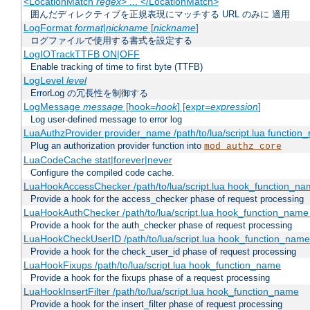
<LocationMatch
regex
> ... </LocationMatch>
囲んだディレクティブを正規表現にマッチする URL のみに 適用
LogFormat
format
|
nickname
[
nickname
]
ログファイルで使用する書式を設定する
LogIOTrackTTFB ON|OFF
Enable tracking of time to first byte (TTFB)
LogLevel
level
ErrorLog の冗長性を制御する
LogMessage
message
[hook=
hook
] [expr=
expression
]
Log user-defined message to error log
LuaAuthzProvider provider_name /path/to/lua/script.lua function
Plug an authorization provider function into
mod_authz_core
LuaCodeCache stat|forever|never
Configure the compiled code cache.
LuaHookAccessChecker /path/to/lua/script.lua hook_function_name
Provide a hook for the access_checker phase of request processing
LuaHookAuthChecker /path/to/lua/script.lua hook_function_name [
Provide a hook for the auth_checker phase of request processing
LuaHookCheckUserID /path/to/lua/script.lua hook_function_name [
Provide a hook for the check_user_id phase of request processing
LuaHookFixups /path/to/lua/script.lua hook_function_name
Provide a hook for the fixups phase of a request processing
LuaHookInsertFilter /path/to/lua/script.lua hook_function_name
Provide a hook for the insert_filter phase of request processing