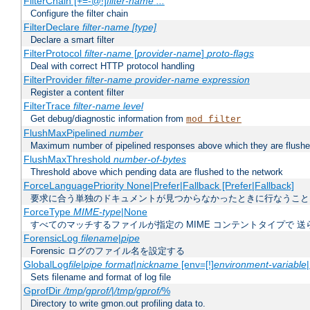
FilterChain [+=-@!]
filter-name
...
Configure the filter chain
FilterDeclare
filter-name
[type]
Declare a smart filter
FilterProtocol
filter-name
[
provider-name
]
proto-flags
Deal with correct HTTP protocol handling
FilterProvider
filter-name
provider-name
expression
Register a content filter
FilterTrace
filter-name
level
Get debug/diagnostic information from
mod_filter
FlushMaxPipelined
number
Maximum number of pipelined responses above which they are flushe
FlushMaxThreshold
number-of-bytes
Threshold above which pending data are flushed to the network
ForceLanguagePriority None|Prefer|Fallback [Prefer|Fallback]
要求に合う単独のドキュメントが見つからなかったときに行なうこと
ForceType
MIME-type
|None
すべてのマッチするファイルが指定の MIME コンテントタイプで 
ForensicLog
filename
|
pipe
Forensic ログのファイル名を設定する
GlobalLog
file
|
pipe
format
|
nickname
[env=[!]
environment-variable
Sets filename and format of log file
GprofDir
/tmp/gprof/
|
/tmp/gprof/
%
Directory to write gmon.out profiling data to.