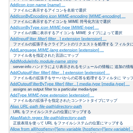
AddIcon
icon
name
[
name
] ...
ファイルに表示するアイコンを名前で選択
AddIconByEncoding
icon
MIME-encoding
[
MIME-encoding
] ...
ファイルに表示するアイコンを MIME 符号化方法で選択
AddIconByType
icon
MIME-type
[
MIME-type
] ...
ファイルの隣に表示するアイコンを MIME タイプによって選択
AddInputFilter
filter
[;
filter
...]
extension
[
extension
] ...
ファイルの拡張子をクライアントのリクエストを処理する フィルタ
AddLanguage
MIME-lang
extension
[
extension
] ...
ファイル名を指定された言語にマップ
AddModuleInfo
module-name
string
server-info ハンドラにより表示されるモジュールの情報に 追加の
AddOutputFilter
filter
[;
filter
...]
extension
[
extension
] ...
ファイル名の拡張子をサーバからの応答を処理するフィルタに マッ
AddOutputFilterByType
filter
[;
filter
...]
media-type
[
media-type
] ...
assigns an output filter to a particular media-type
AddType
MIME-type
extension
[
extension
] ...
ファイル名の拡張子を指定されたコンテントタイプにマップ
Alias
URL-path
file-path
|
directory-path
URL をファイルシステムの位置にマップする
AliasMatch
regex
file-path
|
directory-path
正規表現を使って URL をファイルシステムの位置にマップする
Allow from all|
host
|env=[!]
env-variable
[
host
|env=[!]
env-variable
] .