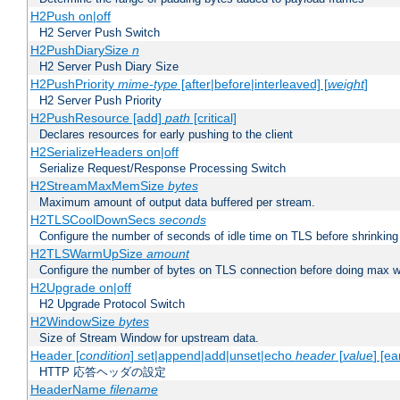
H2Push on|off
H2 Server Push Switch
H2PushDiarySize
n
H2 Server Push Diary Size
H2PushPriority
mime-type
[after|before|interleaved] [
weight
]
H2 Server Push Priority
H2PushResource [add]
path
[critical]
Declares resources for early pushing to the client
H2SerializeHeaders on|off
Serialize Request/Response Processing Switch
H2StreamMaxMemSize
bytes
Maximum amount of output data buffered per stream.
H2TLSCoolDownSecs
seconds
Configure the number of seconds of idle time on TLS before shrinking
H2TLSWarmUpSize
amount
Configure the number of bytes on TLS connection before doing max w
H2Upgrade on|off
H2 Upgrade Protocol Switch
H2WindowSize
bytes
Size of Stream Window for upstream data.
Header [
condition
] set|append|add|unset|echo
header
[
value
] [ea
HTTP 応答ヘッダの設定
HeaderName
filename