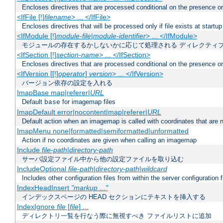
Encloses directives that are processed conditional on the presence or
<IfFile [!]
filename
> ... </IfFile>
Encloses directives that will be processed only if file exists at startup
<IfModule [!]
module-file
|
module-identifier
> ... </IfModule>
モジュールの存在するかしないかに応じて処理される ディレクティ
<IfSection [!]
section-name
> ... </IfSection>
Encloses directives that are processed conditional on the presence or
<IfVersion [[!]
operator
]
version
> ... </IfVersion>
バージョン依存の設定を入れる
ImapBase map|referer|
URL
Default
for imagemap files
base
ImapDefault error|nocontent|map|referer|
URL
Default action when an imagemap is called with coordinates that are n
ImapMenu none|formatted|semiformatted|unformatted
Action if no coordinates are given when calling an imagemap
Include
file-path
|
directory-path
サーバ設定ファイル中から他の設定ファイルを取り込む
IncludeOptional
file-path
|
directory-path
|
wildcard
Includes other configuration files from within the server configuration f
IndexHeadInsert
"markup ..."
インデックスページの HEAD セクションにテキストを挿入する
IndexIgnore
file
[
file
] ...
ディレクトリ一覧を行なう際に無視すべき ファイルリストに追加