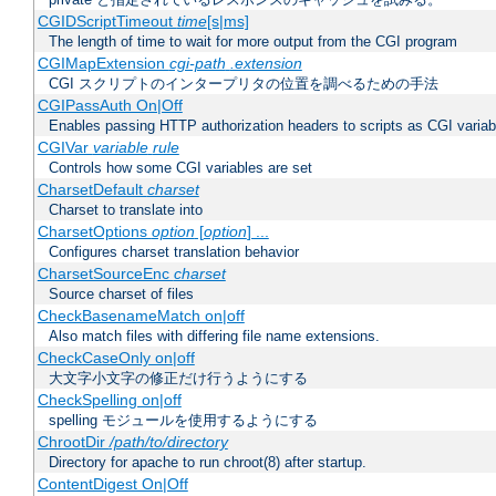
CGIDScriptTimeout
time
[s|ms]
The length of time to wait for more output from the CGI program
CGIMapExtension
cgi-path
.extension
CGI スクリプトのインタープリタの位置を調べるための手法
CGIPassAuth On|Off
Enables passing HTTP authorization headers to scripts as CGI variab
CGIVar
variable
rule
Controls how some CGI variables are set
CharsetDefault
charset
Charset to translate into
CharsetOptions
option
[
option
] ...
Configures charset translation behavior
CharsetSourceEnc
charset
Source charset of files
CheckBasenameMatch on|off
Also match files with differing file name extensions.
CheckCaseOnly on|off
大文字小文字の修正だけ行うようにする
CheckSpelling on|off
spelling モジュールを使用するようにする
ChrootDir
/path/to/directory
Directory for apache to run chroot(8) after startup.
ContentDigest On|Off