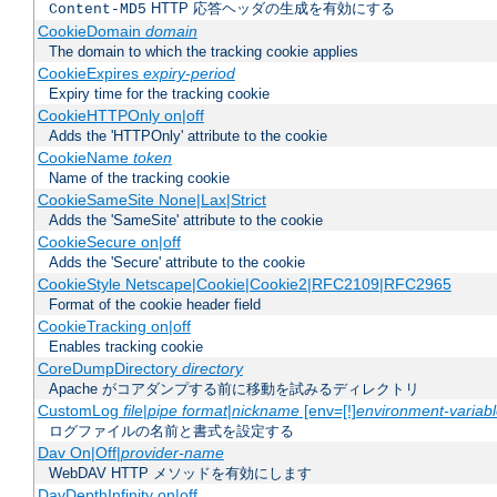
HTTP 応答ヘッダの生成を有効にする
Content-MD5
CookieDomain
domain
The domain to which the tracking cookie applies
CookieExpires
expiry-period
Expiry time for the tracking cookie
CookieHTTPOnly on|off
Adds the 'HTTPOnly' attribute to the cookie
CookieName
token
Name of the tracking cookie
CookieSameSite None|Lax|Strict
Adds the 'SameSite' attribute to the cookie
CookieSecure on|off
Adds the 'Secure' attribute to the cookie
CookieStyle Netscape|Cookie|Cookie2|RFC2109|RFC2965
Format of the cookie header field
CookieTracking on|off
Enables tracking cookie
CoreDumpDirectory
directory
Apache がコアダンプする前に移動を試みるディレクトリ
CustomLog
file
|
pipe
format
|
nickname
[env=[!]
environment-variab
ログファイルの名前と書式を設定する
Dav On|Off|
provider-name
WebDAV HTTP メソッドを有効にします
DavDepthInfinity on|off