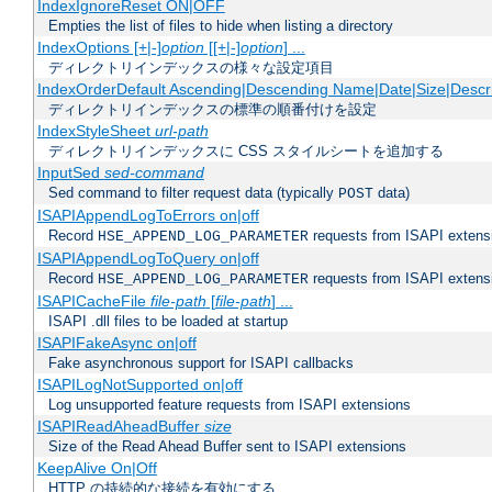
IndexIgnoreReset ON|OFF
Empties the list of files to hide when listing a directory
IndexOptions [+|-]
option
[[+|-]
option
] ...
ディレクトリインデックスの様々な設定項目
IndexOrderDefault Ascending|Descending Name|Date|Size|Descri
ディレクトリインデックスの標準の順番付けを設定
IndexStyleSheet
url-path
ディレクトリインデックスに CSS スタイルシートを追加する
InputSed
sed-command
Sed command to filter request data (typically
data)
POST
ISAPIAppendLogToErrors on|off
Record
requests from ISAPI extensio
HSE_APPEND_LOG_PARAMETER
ISAPIAppendLogToQuery on|off
Record
requests from ISAPI extensio
HSE_APPEND_LOG_PARAMETER
ISAPICacheFile
file-path
[
file-path
] ...
ISAPI .dll files to be loaded at startup
ISAPIFakeAsync on|off
Fake asynchronous support for ISAPI callbacks
ISAPILogNotSupported on|off
Log unsupported feature requests from ISAPI extensions
ISAPIReadAheadBuffer
size
Size of the Read Ahead Buffer sent to ISAPI extensions
KeepAlive On|Off
HTTP の持続的な接続を有効にする