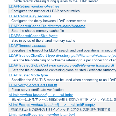
Enable referral chasing during queries to the LDAP server.
LDAPRetries
number-of-retries
Configures the number of LDAP server retries.
LDAPRetryDelay
seconds
Configures the delay between LDAP server retries.
LDAPSharedCacheFile
directory-path/filename
Sets the shared memory cache file
LDAPSharedCacheSize
bytes
Size in bytes of the shared-memory cache
LDAPTimeout
seconds
Specifies the timeout for LDAP search and bind operations, in secon
LDAPTrustedClientCert
type
directory-path/filename/nickname
[p
Sets the file containing or nickname referring to a per connection clien
LDAPTrustedGlobalCert
type
directory-path/filename
[password]
Sets the file or database containing global trusted Certificate Authority 
LDAPTrustedMode
type
Specifies the SSL/TLS mode to be used when connecting to an LDAP
LDAPVerifyServerCert On|Off
Force server certificate verification
<Limit
method
[
method
] ... > ... </Limit>
囲いの中にあるアクセス制御の適用を特定の HTTP メソッドのみに 
<LimitExcept
method
[
method
] ... > ... </LimitExcept>
指定されたもの以外の HTTP メソッドにアクセス制御を 制限する
LimitInternalRecursion
number
[
number
]