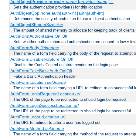
AuthDigestProvider
provider-name
[
provider-name
] ...
Sets the authentication provider(s) for this location
AuthDigestQop none|auth|auth-int [auth|auth-int]
Determines the quality-of-protection to use in digest authentication
AuthDigestShmemSize
size
The amount of shared memory to allocate for keeping track of clients
AuthFormAuthoritative On|Off
Sets whether authorization and authentication are passed to lower le
AuthFormBody
fieldname
The name of a form field carrying the body of the request to attempt 
AuthFormDisableNoStore On|Off
Disable the CacheControl no-store header on the login page
AuthFormFakeBasicAuth On|Off
Fake a Basic Authentication header
AuthFormLocation
fieldname
The name of a form field carrying a URL to redirect to on successful l
AuthFormLoginRequiredLocation
url
The URL of the page to be redirected to should login be required
AuthFormLoginSuccessLocation
url
The URL of the page to be redirected to should login be successful
AuthFormLogoutLocation
uri
The URL to redirect to after a user has logged out
AuthFormMethod
fieldname
The name of a form field carrying the method of the request to attemp