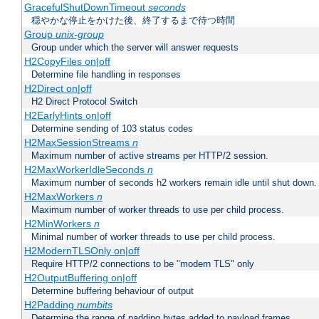
GracefulShutDownTimeout
seconds
穏やかな停止をかけた後、終了するまで待つ時間
Group
unix-group
Group under which the server will answer requests
H2CopyFiles on|off
Determine file handling in responses
H2Direct on|off
H2 Direct Protocol Switch
H2EarlyHints on|off
Determine sending of 103 status codes
H2MaxSessionStreams
n
Maximum number of active streams per HTTP/2 session.
H2MaxWorkerIdleSeconds
n
Maximum number of seconds h2 workers remain idle until shut down.
H2MaxWorkers
n
Maximum number of worker threads to use per child process.
H2MinWorkers
n
Minimal number of worker threads to use per child process.
H2ModernTLSOnly on|off
Require HTTP/2 connections to be "modern TLS" only
H2OutputBuffering on|off
Determine buffering behaviour of output
H2Padding
numbits
Determine the range of padding bytes added to payload frames