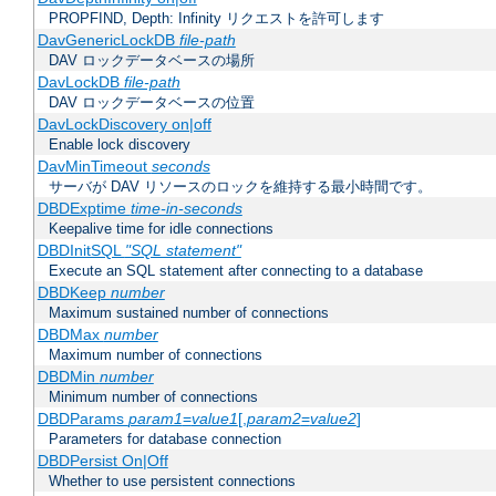
PROPFIND, Depth: Infinity リクエストを許可します
DavGenericLockDB
file-path
DAV ロックデータベースの場所
DavLockDB
file-path
DAV ロックデータベースの位置
DavLockDiscovery on|off
Enable lock discovery
DavMinTimeout
seconds
サーバが DAV リソースのロックを維持する最小時間です。
DBDExptime
time-in-seconds
Keepalive time for idle connections
DBDInitSQL
"SQL statement"
Execute an SQL statement after connecting to a database
DBDKeep
number
Maximum sustained number of connections
DBDMax
number
Maximum number of connections
DBDMin
number
Minimum number of connections
DBDParams
param1
=
value1
[,
param2
=
value2
]
Parameters for database connection
DBDPersist On|Off
Whether to use persistent connections