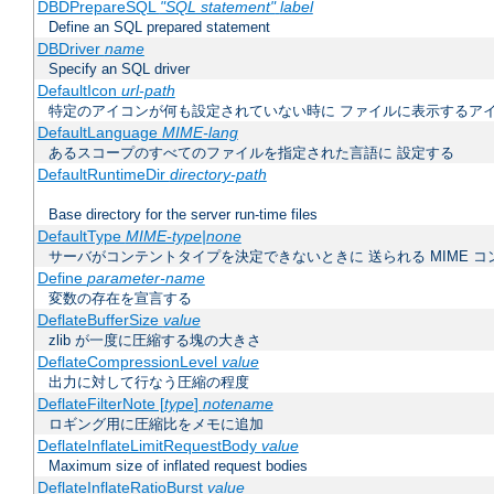
DBDPrepareSQL
"SQL statement"
label
Define an SQL prepared statement
DBDriver
name
Specify an SQL driver
DefaultIcon
url-path
特定のアイコンが何も設定されていない時に ファイルに表示するア
DefaultLanguage
MIME-lang
あるスコープのすべてのファイルを指定された言語に 設定する
DefaultRuntimeDir
directory-path
Base directory for the server run-time files
DefaultType
MIME-type|none
サーバがコンテントタイプを決定できないときに 送られる MIME 
Define
parameter-name
変数の存在を宣言する
DeflateBufferSize
value
zlib が一度に圧縮する塊の大きさ
DeflateCompressionLevel
value
出力に対して行なう圧縮の程度
DeflateFilterNote [
type
]
notename
ロギング用に圧縮比をメモに追加
DeflateInflateLimitRequestBody
value
Maximum size of inflated request bodies
DeflateInflateRatioBurst
value