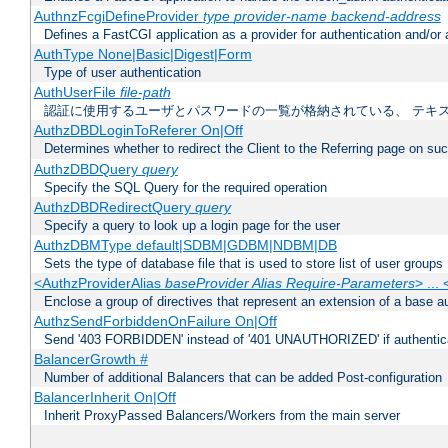
AuthnzFcgiDefineProvider
type
provider-name
backend-address
Defines a FastCGI application as a provider for authentication and/or 
AuthType None|Basic|Digest|Form
Type of user authentication
AuthUserFile
file-path
認証に使用するユーザとパスワードの一覧が格納されている、 テキ
AuthzDBDLoginToReferer On|Off
Determines whether to redirect the Client to the Referring page on succ
AuthzDBDQuery
query
Specify the SQL Query for the required operation
AuthzDBDRedirectQuery
query
Specify a query to look up a login page for the user
AuthzDBMType default|SDBM|GDBM|NDBM|DB
Sets the type of database file that is used to store list of user groups
<AuthzProviderAlias
baseProvider Alias Require-Parameters
> ...
Enclose a group of directives that represent an extension of a base au
AuthzSendForbiddenOnFailure On|Off
Send '403 FORBIDDEN' instead of '401 UNAUTHORIZED' if authenticat
BalancerGrowth
#
Number of additional Balancers that can be added Post-configuration
BalancerInherit On|Off
Inherit ProxyPassed Balancers/Workers from the main server