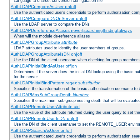
Language to charset conversion configuration file
AuthLDAPCompareAsUser on|off
Use the authenticated user's credentials to perform authorization co
AuthLDAPCompareDNOnServer on|off
Use the LDAP server to compare the DNs
AuthLDAPDereferenceAliases never|searching|finding|always
When will the module de-reference aliases
AuthLDAPGroupAttribute
attribute
LDAP attributes used to identify the user members of groups.
AuthLDAPGroupAttributeIsDN on|off
Use the DN of the client username when checking for group members
AuthLDAPInitialBindAsUser off|on
Determines if the server does the initial DN lookup using the basic a
for the server
AuthLDAPInitialBindPattern
regex
substitution
Specifies the transformation of the basic authentication username to
AuthLDAPMaxSubGroupDepth
Number
Specifies the maximum sub-group nesting depth that will be evaluated
AuthLDAPRemoteUserAttribute uid
Use the value of the attribute returned during the user query to se
AuthLDAPRemoteUserIsDN on|off
Use the DN of the client username to set the REMOTE_USER environ
AuthLDAPSearchAsUser on|off
Use the authenticated user's credentials to perform authorization sea