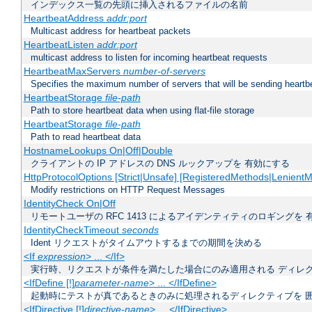
インデックス一覧の先頭に挿入されるファイルの名前
HeartbeatAddress
addr:port
Multicast address for heartbeat packets
HeartbeatListen
addr:port
multicast address to listen for incoming heartbeat requests
HeartbeatMaxServers
number-of-servers
Specifies the maximum number of servers that will be sending heartbe
HeartbeatStorage
file-path
Path to store heartbeat data when using flat-file storage
HeartbeatStorage
file-path
Path to read heartbeat data
HostnameLookups On|Off|Double
クライアントの IP アドレスの DNS ルックアップを 有効にする
HttpProtocolOptions [Strict|Unsafe] [RegisteredMethods|LenientM
Modify restrictions on HTTP Request Messages
IdentityCheck On|Off
リモートユーザの RFC 1413 によるアイデンティティのロギングを 
IdentityCheckTimeout
seconds
Ident リクエストがタイムアウトするまでの期間を決める
<If
expression
> ... </If>
実行時、リクエストが条件を満たした場合にのみ適用される ディレ
<IfDefine [!]
parameter-name
> ... </IfDefine>
起動時にテストが真であるときのみに処理されるディレクティブを 
<IfDirective [!]
directive-name
> ... </IfDirective>