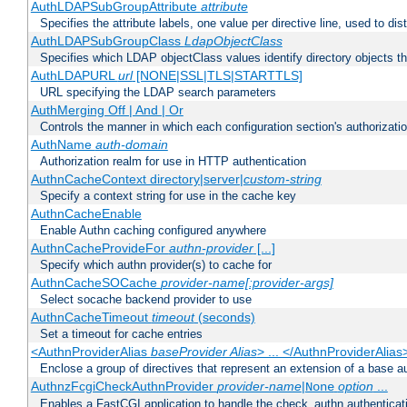
AuthLDAPSubGroupAttribute
attribute
Specifies the attribute labels, one value per directive line, used to d
AuthLDAPSubGroupClass
LdapObjectClass
Specifies which LDAP objectClass values identify directory objects t
AuthLDAPURL
url
[NONE|SSL|TLS|STARTTLS]
URL specifying the LDAP search parameters
AuthMerging Off | And | Or
Controls the manner in which each configuration section's authorizatio
AuthName
auth-domain
Authorization realm for use in HTTP authentication
AuthnCacheContext directory|server|
custom-string
Specify a context string for use in the cache key
AuthnCacheEnable
Enable Authn caching configured anywhere
AuthnCacheProvideFor
authn-provider
[...]
Specify which authn provider(s) to cache for
AuthnCacheSOCache
provider-name[:provider-args]
Select socache backend provider to use
AuthnCacheTimeout
timeout
(seconds)
Set a timeout for cache entries
<AuthnProviderAlias
baseProvider Alias
> ... </AuthnProviderAlias
Enclose a group of directives that represent an extension of a base au
AuthnzFcgiCheckAuthnProvider
provider-name
|
option
...
None
Enables a FastCGI application to handle the check_authn authenticat