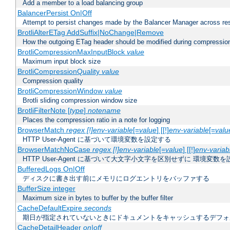
Add a member to a load balancing group
BalancerPersist On|Off
Attempt to persist changes made by the Balancer Manager across res
BrotliAlterETag AddSuffix|NoChange|Remove
How the outgoing ETag header should be modified during compressio
BrotliCompressionMaxInputBlock
value
Maximum input block size
BrotliCompressionQuality
value
Compression quality
BrotliCompressionWindow
value
Brotli sliding compression window size
BrotliFilterNote [
type
]
notename
Places the compression ratio in a note for logging
BrowserMatch
regex [!]env-variable
[=
value
] [[!]
env-variable
[=
valu
HTTP User-Agent に基づいて環境変数を設定する
BrowserMatchNoCase
regex [!]env-variable
[=
value
] [[!]
env-variab
HTTP User-Agent に基づいて大文字小文字を区別せずに 環境変数
BufferedLogs On|Off
ディスクに書き出す前にメモリにログエントリをバッファする
BufferSize integer
Maximum size in bytes to buffer by the buffer filter
CacheDefaultExpire
seconds
期日が指定されていないときにドキュメントをキャッシュするデフォ
CacheDetailHeader
on|off