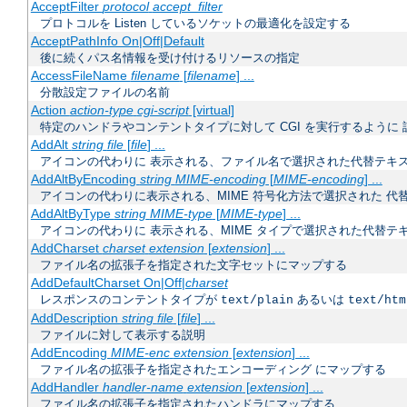
AcceptFilter
protocol
accept_filter
プロトコルを Listen しているソケットの最適化を設定する
AcceptPathInfo On|Off|Default
後に続くパス名情報を受け付けるリソースの指定
AccessFileName
filename
[
filename
] ...
分散設定ファイルの名前
Action
action-type
cgi-script
[virtual]
特定のハンドラやコンテントタイプに対して CGI を実行するように 
AddAlt
string
file
[
file
] ...
アイコンの代わりに 表示される、ファイル名で選択された代替テキ
AddAltByEncoding
string
MIME-encoding
[
MIME-encoding
] ...
アイコンの代わりに表示される、MIME 符号化方法で選択された 代
AddAltByType
string
MIME-type
[
MIME-type
] ...
アイコンの代わりに 表示される、MIME タイプで選択された代替テ
AddCharset
charset
extension
[
extension
] ...
ファイル名の拡張子を指定された文字セットにマップする
AddDefaultCharset On|Off|
charset
レスポンスのコンテントタイプが
あるいは
text/plain
text/htm
AddDescription
string
file
[
file
] ...
ファイルに対して表示する説明
AddEncoding
MIME-enc
extension
[
extension
] ...
ファイル名の拡張子を指定されたエンコーディング にマップする
AddHandler
handler-name
extension
[
extension
] ...
ファイル名の拡張子を指定されたハンドラにマップする