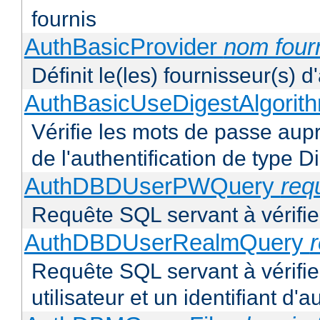
fournis
AuthBasicProvider
nom four
Définit le(les) fournisseur(s) 
AuthBasicUseDigestAlgorit
Vérifie les mots de passe aupr
de l'authentification de type D
AuthDBDUserPWQuery
req
Requête SQL servant à vérifier
AuthDBDUserRealmQuery
Requête SQL servant à vérifi
utilisateur et un identifiant d'a