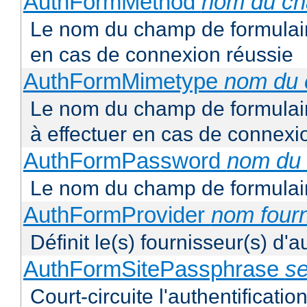
AuthFormMethod
nom du c
Le nom du champ de formulair
en cas de connexion réussie
AuthFormMimetype
nom du
Le nom du champ de formulair
à effectuer en cas de connexi
AuthFormPassword
nom du
Le nom du champ de formulair
AuthFormProvider
nom four
Définit le(s) fournisseur(s) d'
AuthFormSitePassphrase
se
Court-circuite l'authentification