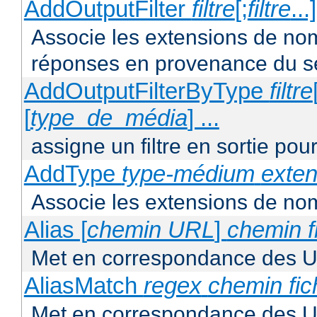
AddOutputFilter
filtre
[;
filtre
...
Associe les extensions de noms 
réponses en provenance du s
AddOutputFilterByType
filtre
[
type_de_média
] ...
assigne un filtre en sortie pou
AddType
type-médium
exten
Associe les extensions de nom
Alias [
chemin URL
]
chemin f
Met en correspondance des U
AliasMatch
regex
chemin fic
Met en correspondance des UR