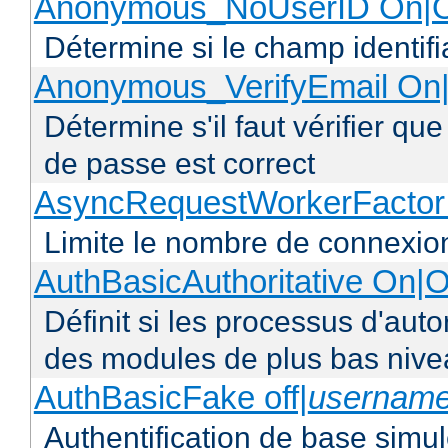
Anonymous_NoUserID On|O
Détermine si le champ identifi
Anonymous_VerifyEmail On|
Détermine s'il faut vérifier q
de passe est correct
AsyncRequestWorkerFacto
Limite le nombre de connexio
AuthBasicAuthoritative On|O
Définit si les processus d'auto
des modules de plus bas niv
AuthBasicFake off|
usernam
Authentification de base simul