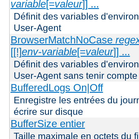
variable
[=
valeur
]] ...
Définit des variables d'envir
User-Agent
BrowserMatchNoCase
regex
[[!]
env-variable
[=
valeur
]] ...
Définit des variables d'envir
User-Agent sans tenir compte
BufferedLogs On|Off
Enregistre les entrées du jou
écrire sur disque
BufferSize entier
Taille maximale en octets du f