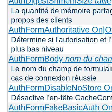
AuthDigestShmemSize
taille
La quantité de mémoire partag
propos des clients
AuthFormAuthoritative On|Of
Détermine si l'autorisation et 
plus bas niveau
AuthFormBody
nom du cha
Le nom du champ de formulaire
cas de connexion réussie
AuthFormDisableNoStore On
Désactive l'en-tête CacheCont
AuthFormFakeBasicAuth On