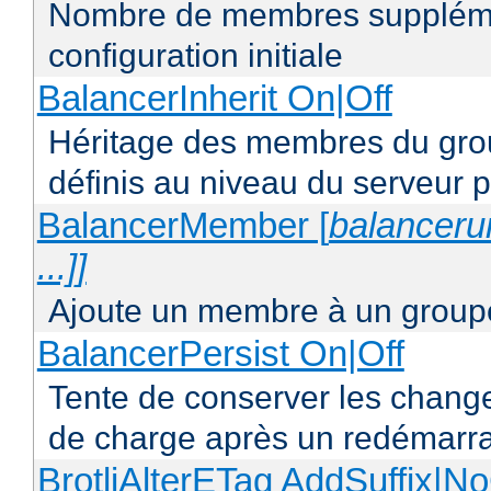
Nombre de membres supplémen
configuration initiale
BalancerInherit On|Off
Héritage des membres du grou
définis au niveau du serveur p
BalancerMember [
balancerur
...]]
Ajoute un membre à un groupe
BalancerPersist On|Off
Tente de conserver les change
de charge après un redémarra
BrotliAlterETag AddSuffix