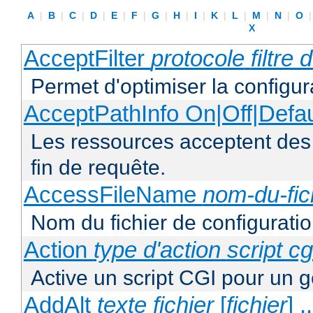
A
|
B
|
C
|
D
|
E
|
F
|
G
|
H
|
I
|
K
|
L
|
M
|
N
|
O
X
AcceptFilter
protocole
filtre
Permet d'optimiser la configur
AcceptPathInfo On|Off|Defau
Les ressources acceptent des
fin de requête.
AccessFileName
nom-du-fic
Nom du fichier de configuratio
Action
type d'action
script cg
Active un script CGI pour un g
AddAlt
texte
fichier
[
fichier
] ..