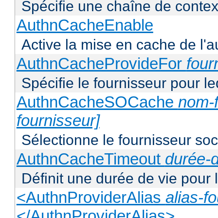
Spécifie une chaîne de context
AuthnCacheEnable
Active la mise en cache de l'au
AuthnCacheProvideFor
four
Spécifie le fournisseur pour l
AuthnCacheSOCache
nom-f
fournisseur]
Sélectionne le fournisseur soca
AuthnCacheTimeout
durée-d
Définit une durée de vie pour
<AuthnProviderAlias
alias-f
</AuthnProviderAlias>