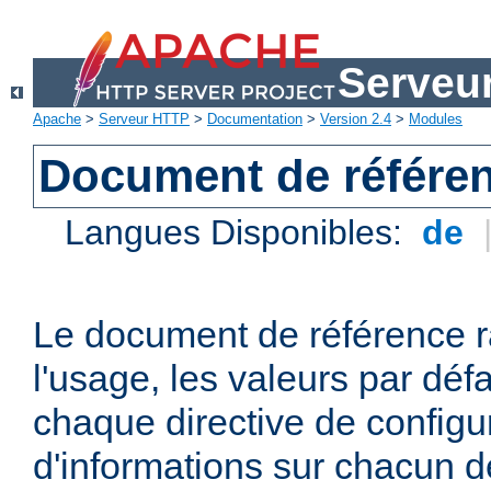
Serveu
Apache
>
Serveur HTTP
>
Documentation
>
Version 2.4
>
Modules
Document de référen
Langues Disponibles:
de
Le document de référence r
l'usage, les valeurs par défa
chaque directive de configu
d'informations sur chacun d