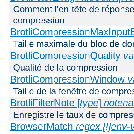
Comment l'en-tête de réponse 
compression
BrotliCompressionMaxInput
Taille maximale du bloc de d
BrotliCompressionQuality
va
Qualité de la compression
BrotliCompressionWindow
v
Taille de la fenêtre de compres
BrotliFilterNote [
type
]
noten
Enregistre le taux de compres
BrowserMatch
regex [!]env-