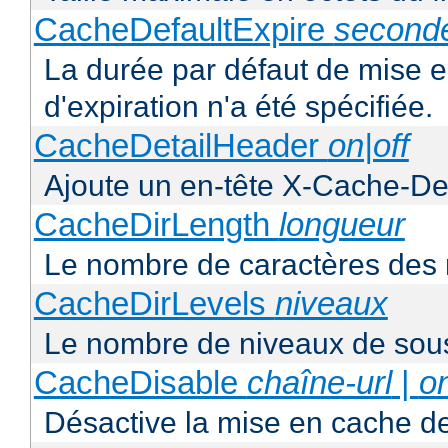
CacheDefaultExpire
second
La durée par défaut de mise 
d'expiration n'a été spécifiée.
CacheDetailHeader
on|off
Ajoute un en-tête X-Cache-Det
CacheDirLength
longueur
Le nombre de caractères des 
CacheDirLevels
niveaux
Le nombre de niveaux de sous
CacheDisable
chaîne-url
|
o
Désactive la mise en cache d