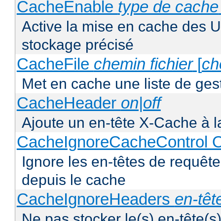
CacheEnable
type de cache
Active la mise en cache des UR
stockage précisé
CacheFile
chemin fichier
[
ch
Met en cache une liste de ges
CacheHeader
on|off
Ajoute un en-tête X-Cache à l
CacheIgnoreCacheControl O
Ignore les en-têtes de requête
depuis le cache
CacheIgnoreHeaders
en-têt
Ne pas stocker le(s) en-tête(s)