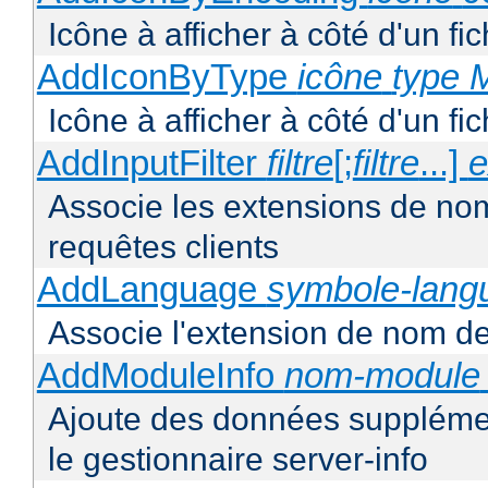
Icône à afficher à côté d'un f
AddIconByType
icône
type 
Icône à afficher à côté d'un f
AddInputFilter
filtre
[;
filtre
...]
e
Associe les extensions de noms 
requêtes clients
AddLanguage
symbole-lang
Associe l'extension de nom de 
AddModuleInfo
nom-module
Ajoute des données supplémen
le gestionnaire server-info