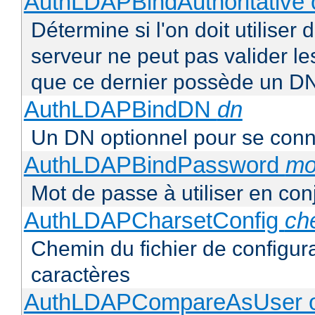
AuthLDAPBindAuthoritative o
Détermine si l'on doit utiliser 
serveur ne peut pas valider les
que ce dernier possède un D
AuthLDAPBindDN
dn
Un DN optionnel pour se con
AuthLDAPBindPassword
mo
Mot de passe à utiliser en co
AuthLDAPCharsetConfig
ch
Chemin du fichier de configur
caractères
AuthLDAPCompareAsUser o