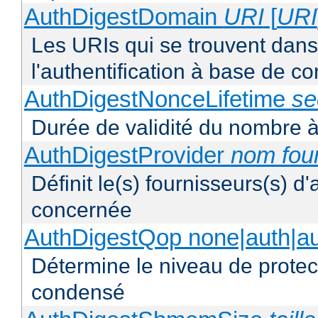
AuthDigestDomain
URI
[
URI
Les URIs qui se trouvent dan
l'authentification à base de 
AuthDigestNonceLifetime
se
Durée de validité du nombre à
AuthDigestProvider
nom fou
Définit le(s) fournisseurs(s) d
concernée
AuthDigestQop none|auth|auth
Détermine le niveau de protect
condensé