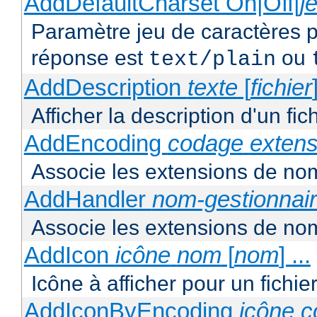
AddDefaultCharset On|Off|
j
Paramètre jeu de caractères p
réponse est
ou
text/plain
AddDescription
texte
[
fichier
Afficher la description d'un fic
AddEncoding
codage
extens
Associe les extensions de nom
AddHandler
nom-gestionnai
Associe les extensions de nom
AddIcon
icône
nom
[
nom
] ...
Icône à afficher pour un fichi
AddIconByEncoding
icône
c