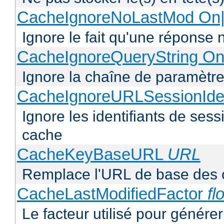
CacheIgnoreNoLastMod On|
Ignore le fait qu'une réponse 
CacheIgnoreQueryString On
Ignore la chaîne de paramètre
CacheIgnoreURLSessionIden
Ignore les identifiants de ses
cache
CacheKeyBaseURL
URL
Remplace l'URL de base des 
CacheLastModifiedFactor
fl
Le facteur utilisé pour génére