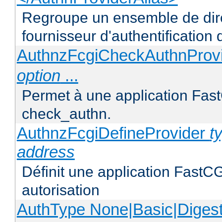
Regroupe un ensemble de direc
fournisseur d'authentification d
AuthnzFcgiCheckAuthnProv
option
...
Permet à une application FastC
check_authn.
AuthnzFcgiDefineProvider
t
address
Définit une application FastCG
autorisation
AuthType None|Basic|Diges