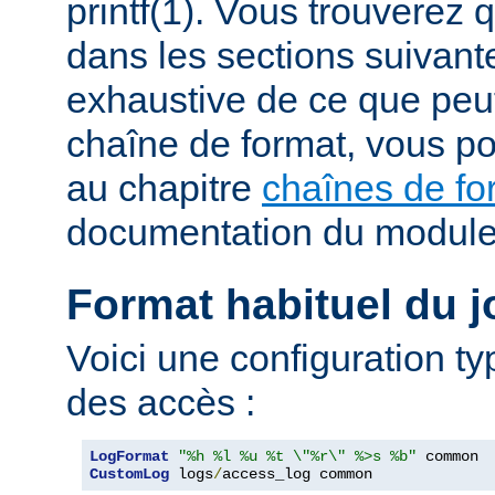
printf(1). Vous trouverez
dans les sections suivante
exhaustive de ce que peu
chaîne de format, vous po
au chapitre
chaînes de fo
documentation du modul
Format habituel du j
Voici une configuration ty
des accès :
LogFormat
"%h %l %u %t \"%r\" %>s %b"
CustomLog
 logs
/
access_log common