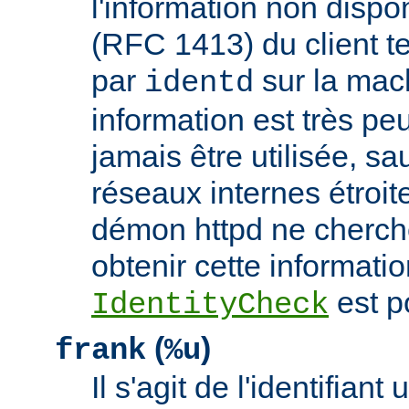
l'information non dispon
(RFC 1413) du client t
par
sur la mach
identd
information est très peu
jamais être utilisée, sa
réseaux internes étroit
démon httpd ne cherche
obtenir cette informatio
est p
IdentityCheck
(
)
frank
%u
Il s'agit de l'identifiant 