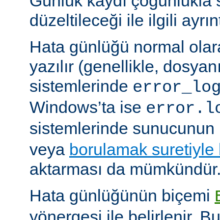
Günlük kaydı çoğunlukla 
düzeltileceği ile ilgili ayrınt
Hata günlüğü normal olar
yazılır (genellikle, dosyan
sistemlerinde
error_lo
Windows’ta ise
error.l
sistemlerinde sunucunun 
veya
borulamak suretiyle
aktarması da mümkündür
Hata günlüğünün biçemi
yönergesi ile belirlenir. B