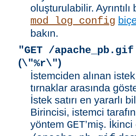
oluşturulabilir. Ayrıntılı 
biç
mod_log_config
bakın.
"GET /apache_pb.gif
(
)
\"%r\"
İstemciden alınan istek s
tırnaklar arasında göste
İstek satırı en yararlı bi
Birincisi, istemci taraf
yöntem
’miş. İkinci
GET