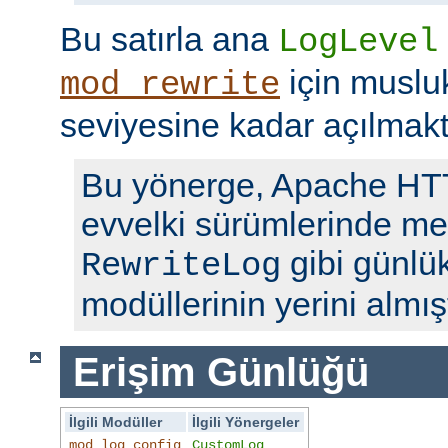
Bu satırla ana
LogLevel
için musl
mod_rewrite
seviyesine kadar açılmakt
Bu yönerge, Apache H
evvelki sürümlerinde me
gibi günlü
RewriteLog
modüllerinin yerini almışt
Erişim Günlüğü
İlgili Modüller
İlgili Yönergeler
mod_log_config
CustomLog