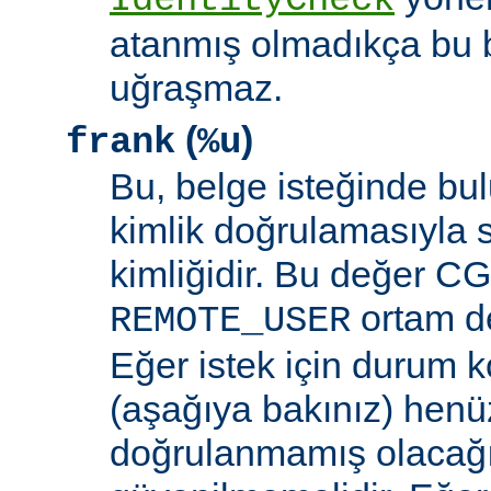
IdentityCheck
atanmış olmadıkça bu 
uğraşmaz.
(
)
frank
%u
Bu, belge isteğinde bu
kimlik doğrulamasıyla 
kimliğidir. Bu değer CGI
ortam de
REMOTE_USER
Eğer istek için durum 
(aşağıya bakınız) henüz
doğrulanmamış olacağ