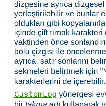
dizgesine ayrıca dizgesel 
yerleştirilebilir ve bunlar
oldukları gibi kopyalanırl
içinde çift tırnak karakteri
vaktinden önce sonlandır
bölü çizgisi ile öncelenme
ayrıca, satır sonlarını beli
sekmeleri belirtmek için "
karakterlerini de içerebilir.
yönergesi ev
CustomLog
bir
takma adı
kullanarak y