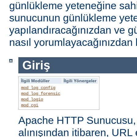
günlükleme yeteneğine sahi
sunucunun günlükleme yete
yapılandıracağınızdan ve gü
nasıl yorumlayacağınızdan b
Giriş
İlgili Modüller
İlgili Yönergeler
mod_log_config
mod_log_forensic
mod_logio
mod_cgi
Apache HTTP Sunucusu, i
alınışından itibaren, URL 