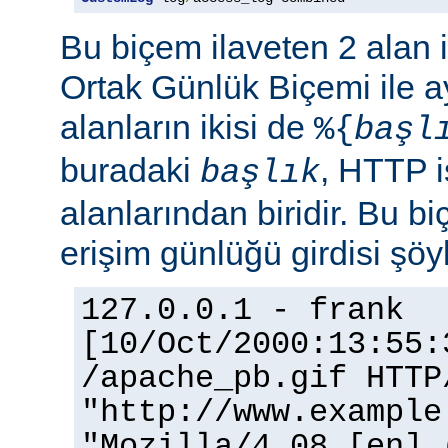
Bu biçem ilaveten 2 alan 
Ortak Günlük Biçemi ile ay
alanların ikisi de
%{
başl
buradaki
, HTTP i
başlık
alanlarından biridir. Bu bi
erişim günlüğü girdisi şöy
127.0.0.1 - frank
[10/Oct/2000:13:55:
/apache_pb.gif HTTP
"http://www.example
"Mozilla/4.08 [en] 