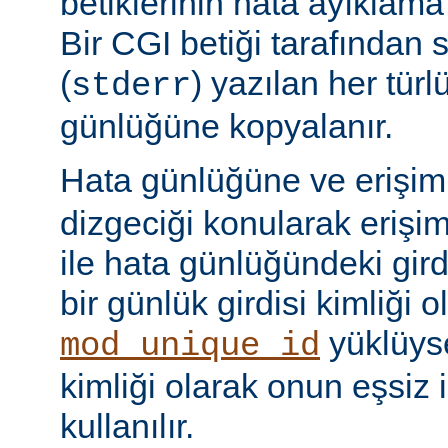
betiklerinin hata ayıklama ç
Bir CGI betiği tarafından 
(
) yazılan her tür
stderr
günlüğüne kopyalanır.
Hata günlüğüne ve erişi
dizgeciği konularak erişi
ile hata günlüğündeki girdi
bir günlük girdisi kimliği ol
yüklüyse
mod_unique_id
kimliği olarak onun eşsiz i
kullanılır.