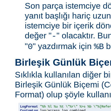
Son parça istemciye d
yanıt başlığı hariç uzu
istemciye bir içerik d
değer "
" olacaktır. B
-
"
" yazdırmak için
be
0
%B
Birleşik Günlük Biç
Sıklıkla kullanılan diğer b
Birleşik Günlük Biçemi (
Format) olup şöyle kullanıl
LogFormat
"%h %l %u %t \"%r\" %>s %b \"%{Refe
CustomLog
 log
/
access_log combined