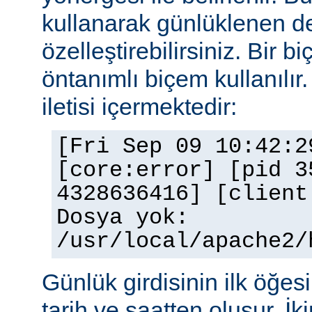
kullanarak günlüklenen de
özelleştirebilirsiniz. Bir 
öntanımlı biçem kullanılır.
iletisi içermektedir:
[Fri Sep 09 10:42:2
[core:error] [pid 3
4328636416] [client
Dosya yok:
/usr/local/apache2/
Günlük girdisinin ilk öğesi 
tarih ve saatten oluşur. İki