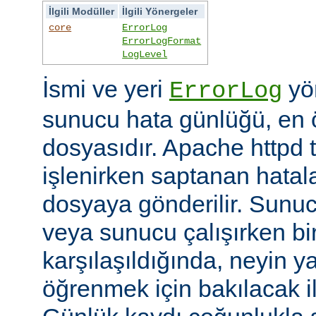
İlgili Modüller
İlgili Yönergeler
core
ErrorLog
ErrorLogFormat
LogLevel
İsmi ve yeri
yön
ErrorLog
sunucu hata günlüğü, en 
dosyasıdır. Apache httpd t
işlenirken saptanan hatalar
dosyaya gönderilir. Sunuc
veya sunucu çalışırken bi
karşılaşıldığında, neyin yan
öğrenmek için bakılacak il