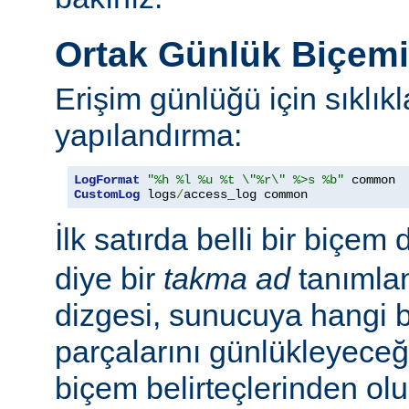
Ortak Günlük Biçem
Erişim günlüğü için sıklıkl
yapılandırma:
LogFormat
"%h %l %u %t \"%r\" %>s %b"
CustomLog
 logs
/
access_log common
İlk satırda belli bir biçem 
diye bir
takma ad
tanımla
dizgesi, sunucuya hangi bel
parçalarını günlükleyeceğ
biçem belirteçlerinden ol