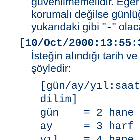
güvenilmemelidir. Eğer
korumalı değilse günlü
yukarıdaki gibi "
" olac
-
[10/Oct/2000:13:55:
İsteğin alındığı tarih v
şöyledir:
[gün/ay/yıl:saat
dilim]
gün = 2 hane
ay = 3 harf
yıl = 4 hane