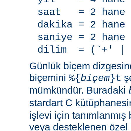
saat = 2 hane
dakika = 2 hane
saniye = 2 hane
dilim = (`+' | 
Günlük biçem dizgesi
biçemini
şe
%{
biçem
}t
mümkündür. Buradaki
stardart C kütüphanes
işlevi için tanımlanmış 
veya desteklenen özel b