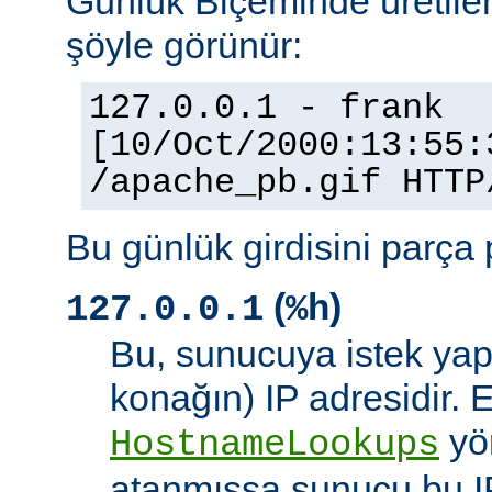
Günlük Biçeminde üretilen
şöyle görünür:
127.0.0.1 - frank
[10/Oct/2000:13:55:
/apache_pb.gif HTTP
Bu günlük girdisini parça 
(
)
127.0.0.1
%h
Bu, sunucuya istek yap
konağın) IP adresidir. 
yö
HostnameLookups
atanmışsa sunucu bu I