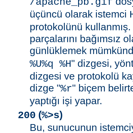
dosy
/apache_pb.gif
üçüncü olarak istemci
protokolünü kullanmış. İ
parçalarını bağımsız o
günlüklemek mümkündü
" dizgesi, yön
%U%q %H
dizgesi ve protokolü k
dizge "
" biçem belirt
%r
yaptığı işi yapar.
(
)
200
%>s
Bu, sunucunun istemci