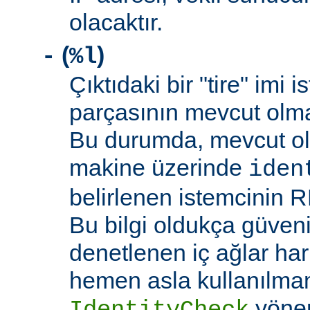
olacaktır.
(
)
-
%l
Çıktıdaki bir "tire" imi i
parçasının mevcut olma
Bu durumda, mevcut ol
makine üzerinde
iden
belirlenen istemcinin R
Bu bilgi oldukça güveni
denetlenen iç ağlar ha
hemen asla kullanılmam
yöne