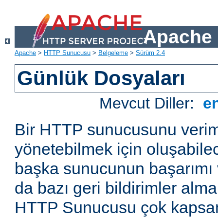
Apache 
Apache
>
HTTP Sunucusu
>
Belgeleme
>
Sürüm 2.4
Günlük Dosyaları
Mevcut Diller:
e
Bir HTTP sunucusunu veriml
yönetebilmek için oluşabile
başka sunucunun başarımı v
da bazı geri bildirimler alm
HTTP Sunucusu çok kapsaml