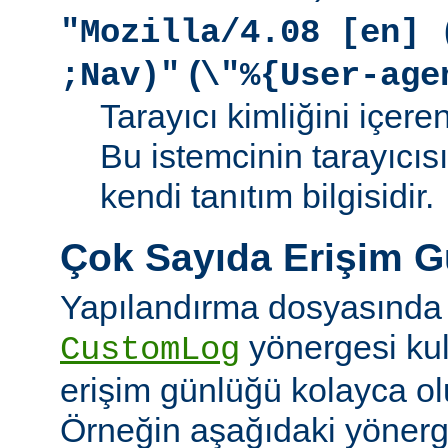
"Mozilla/4.08 [en] 
(
;Nav)"
\"%{User-age
Tarayıcı kimliğini içere
Bu istemcinin tarayıcıs
kendi tanıtım bilgisidir.
Çok Sayıda Erişim 
Yapılandırma dosyasında
yönergesi kul
CustomLog
erişim günlüğü kolayca olu
Örneğin aşağıdaki yönerge