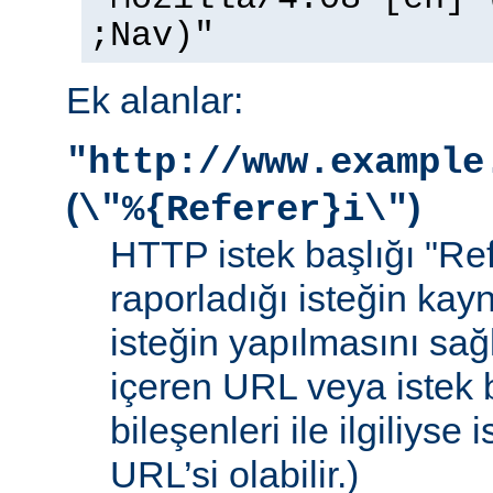
;Nav)"
Ek alanlar:
"http://www.example
(
)
\"%{Referer}i\"
HTTP istek başlığı "Ref
raporladığı isteğin kay
isteğin yapılmasını sağ
içeren URL veya istek b
bileşenleri ile ilgiliyse
URL’si olabilir.)