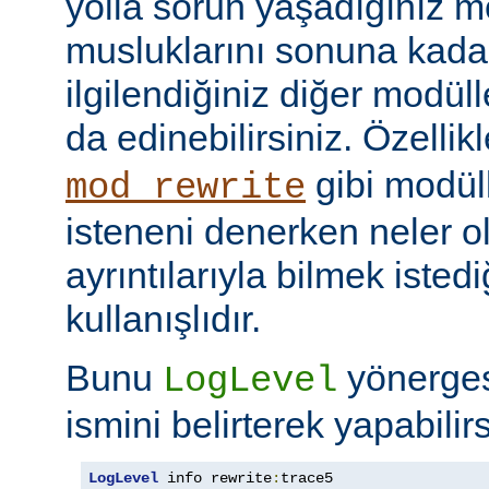
yolla sorun yaşadığınız mo
musluklarını sonuna kadar 
ilgilendiğiniz diğer modüller
da edinebilirsiniz. Özellik
gibi modül
mod_rewrite
isteneni denerken neler olu
ayrıntılarıyla bilmek iste
kullanışlıdır.
Bunu
yönerge
LogLevel
ismini belirterek yapabilirs
LogLevel
 info rewrite
:
trace5