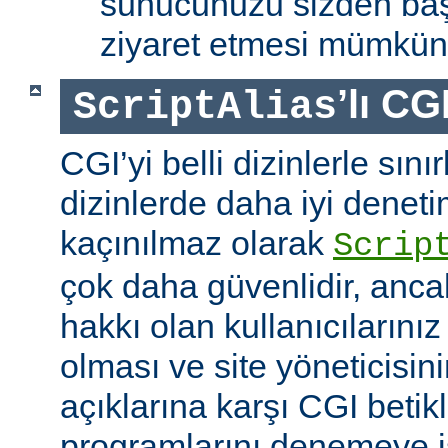
sunucunuzu sizden baş
ziyaret etmesi mümkün 
’lı CG
ScriptAlias
CGI’yi belli dizinlerle sın
dizinlerde daha iyi denet
kaçınılmaz olarak
Scrip
çok daha güvenlidir, anca
hakkı olan kullanıcılarınız 
olması ve site yöneticisin
açıklarına karşı CGI betikl
programlarını denemeye is