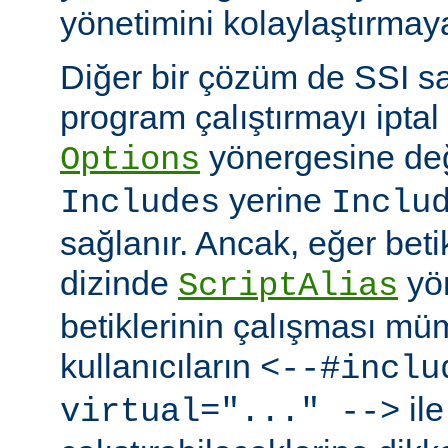
yönetimini kolaylaştırmaya
Diğer bir çözüm de SSI sa
program çalıştırmayı iptal
yönergesine değ
Options
yerine
Includes
Inclu
sağlanır. Ancak, eğer bet
dizinde
yö
ScriptAlias
betiklerinin çalışması mü
kullanıcıların
<--#inclu
ile
virtual="..." -->