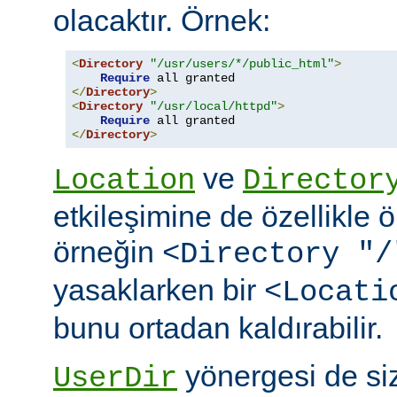
olacaktır. Örnek:
<
Directory
"/usr/users/*/public_html"
>
Require
</
Directory
>
<
Directory
"/usr/local/httpd"
>
Require
</
Directory
>
ve
Location
Director
etkileşimine de özellikle 
örneğin
<Directory "/
yasaklarken bir
<Locati
bunu ortadan kaldırabilir.
yönergesi de si
UserDir