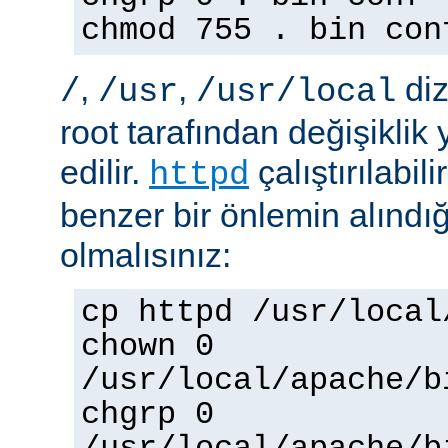
chmod 755 . bin con
,
,
diz
/
/usr
/usr/local
root tarafından değişiklik
edilir.
çalıştırılabil
httpd
benzer bir önlemin alınd
olmalısınız:
cp httpd /usr/local
chown 0
/usr/local/apache/b
chgrp 0