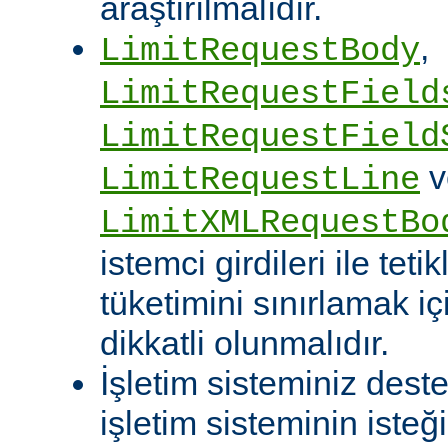
araştırılmalıdır.
,
LimitRequestBody
LimitRequestField
LimitRequestField
v
LimitRequestLine
LimitXMLRequestBo
istemci girdileri ile te
tüketimini sınırlamak iç
dikkatli olunmalıdır.
İşletim sisteminiz deste
işletim sisteminin isteğ