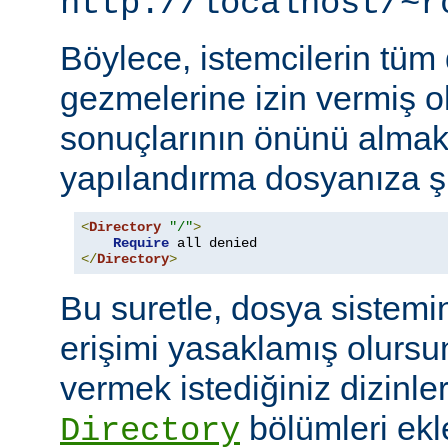
http://localhost/~r
Böylece, istemcilerin tüm
gezmelerine izin vermiş o
sonuçlarının önünü almak
yapılandırma dosyanıza şu
<
Directory
"/"
>
Require
</
Directory
>
Bu suretle, dosya sistemi
erişimi yasaklamış olursu
vermek istediğiniz dizinle
bölümleri ekl
Directory