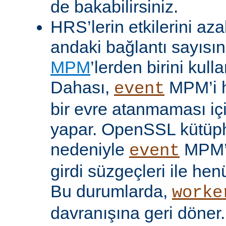
de bakabilirsiniz.
HRS’lerin etkilerini aza
andaki bağlantı sayısını
MPM
’lerden birini kulla
Dahası,
MPM’i h
event
bir evre atanmaması iç
yapar. OpenSSL kütüp
nedeniyle
MPM’
event
girdi süzgeçleri ile hen
Bu durumlarda,
worke
davranışına geri döner.