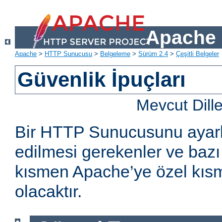
Apache 
Apache
>
HTTP Sunucusu
>
Belgeleme
>
Sürüm 2.4
>
Çeşitli Belgeler
Güvenlik İpuçları
Mevcut Dill
Bir HTTP Sunucusunu ayarl
edilmesi gerekenler ve bazı 
kısmen Apache’ye özel kıs
olacaktır.