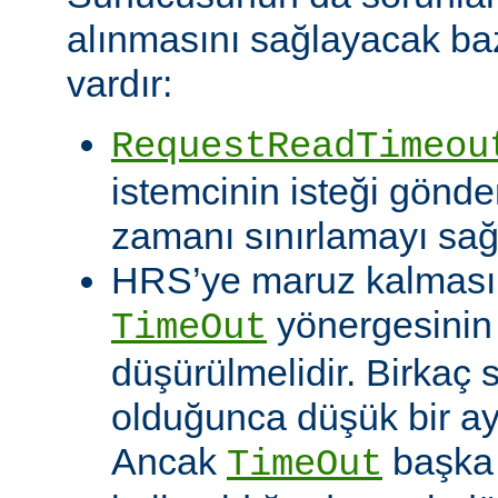
alınmasını sağlayacak baz
vardır:
RequestReadTimeou
istemcinin isteği gönde
zamanı sınırlamayı sağ
HRS’ye maruz kalması o
yönergesinin
TimeOut
düşürülmelidir. Birkaç
olduğunca düşük bir aya
Ancak
başka 
TimeOut