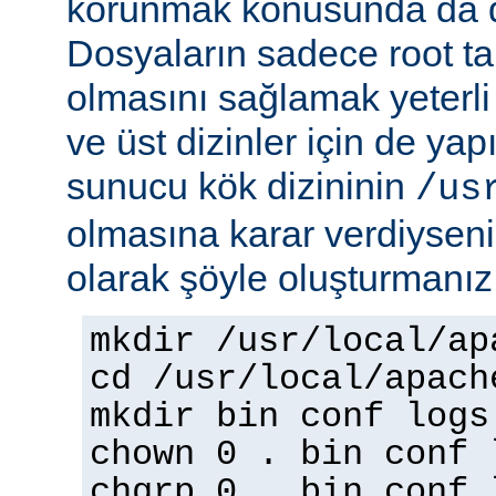
korunmak konusunda da dik
Dosyaların sadece root tar
olmasını sağlamak yeterli d
ve üst dizinler için de yap
sunucu kök dizininin
/us
olmasına karar verdiyseniz
olarak şöyle oluşturmanız 
mkdir /usr/local/ap
cd /usr/local/apach
mkdir bin conf logs
chown 0 . bin conf 
chgrp 0 . bin conf 