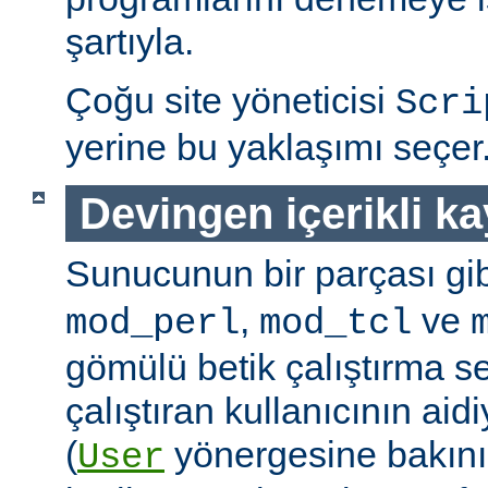
şartıyla.
Çoğu site yöneticisi
Scri
yerine bu yaklaşımı seçer
Devingen içerikli k
Sunucunun bir parçası gib
,
ve
mod_perl
mod_tcl
gömülü betik çalıştırma 
çalıştıran kullanıcının aidi
(
yönergesine bakını
User