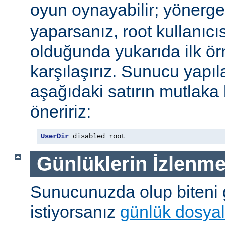
oyun oynayabilir; yönerg
yaparsanız, root kullanıc
olduğunda yukarıda ilk ör
karşılaşırız. Sunucu yap
aşağıdaki satırın mutlaka
öneririz:
UserDir
 disabled root
Günlüklerin İzlenme
Sunucunuzda olup biteni
istiyorsanız
günlük dosyal