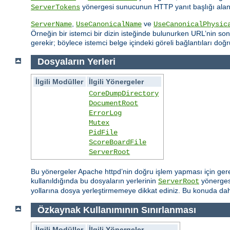
yönergesi sunucunun HTTP yanıt başlığı alanın
ServerTokens
,
ve
ServerName
UseCanonicalName
UseCanonicalPhysic
Örneğin bir istemci bir dizin isteğinde bulunurken URL’nin sonu
gerekir; böylece istemci belge içindeki göreli bağlantıları doğr
Dosyaların Yerleri
İlgili Modüller
İlgili Yönergeler
CoreDumpDirectory
DocumentRoot
ErrorLog
Mutex
PidFile
ScoreBoardFile
ServerRoot
Bu yönergeler Apache httpd’nin doğru işlem yapması için gereksi
kullanıldığında bu dosyaların yerlerinin
yönergesi
ServerRoot
yollarına dosya yerleştirmemeye dikkat ediniz. Bu konuda daha
Özkaynak Kullanımının Sınırlanması
İlgili Modüller
İlgili Yönergeler