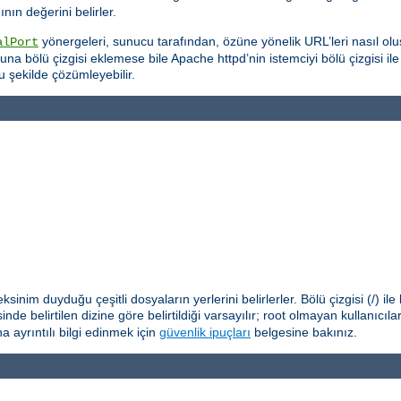
ın değerini belirler.
yönergeleri, sunucu tarafından, özüne yönelik URL’leri nasıl oluş
alPort
na bölü çizgisi eklemese bile Apache httpd’nin istemciyi bölü çizgisi il
u şekilde çözümleyebilir.
nim duyduğu çeşitli dosyaların yerlerini belirlerler. Bölü çizgisi (/) il
nde belirtilen dizine göre belirtildiği varsayılır; root olmayan kullanıcıl
 ayrıntılı bilgi edinmek için
güvenlik ipuçları
belgesine bakınız.