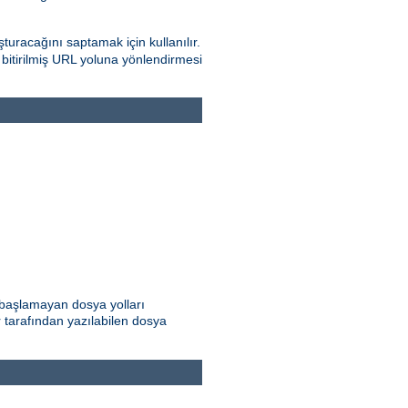
turacağını saptamak için kullanılır.
e bitirilmiş URL yoluna yönlendirmesi
e başlamayan dosya yolları
ar tarafından yazılabilen dosya