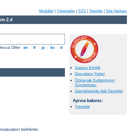
Modüller
|
Yönergeler
|
SSS
|
Terimler
|
Site Haritası
m 2.4
evcut Diller:
en
|
fr
|
ja
|
ko
|
tr
Sunucu Kimliği
Dosyaların Yerleri
Özkaynak Kullanımının
Sınırlanması
Gerçeklenimle ilgili Seçimler
Ayrıca bakınız:
Yorumlar
unulacağını belirlerler.