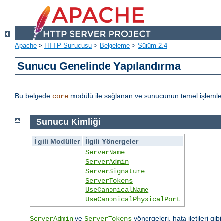
Apache
>
HTTP Sunucusu
>
Belgeleme
>
Sürüm 2.4
Sunucu Genelinde Yapılandırma
Bu belgede
modülü ile sağlanan ve sunucunun temel işlemleri
core
Sunucu Kimliği
İlgili Modüller
İlgili Yönergeler
ServerName
ServerAdmin
ServerSignature
ServerTokens
UseCanonicalName
UseCanonicalPhysicalPort
ve
yönergeleri, hata iletileri gib
ServerAdmin
ServerTokens