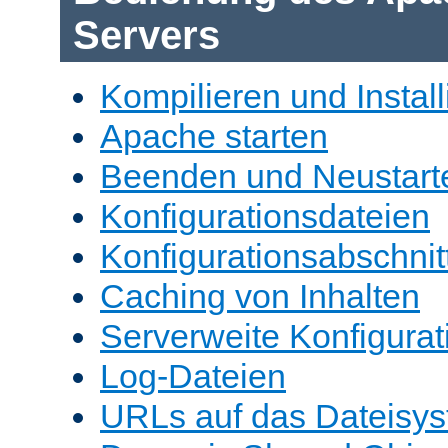
Servers
Kompilieren und Install
Apache starten
Beenden und Neustart
Konfigurationsdateien
Konfigurationsabschnit
Caching von Inhalten
Serverweite Konfigurat
Log-Dateien
URLs auf das Dateisys