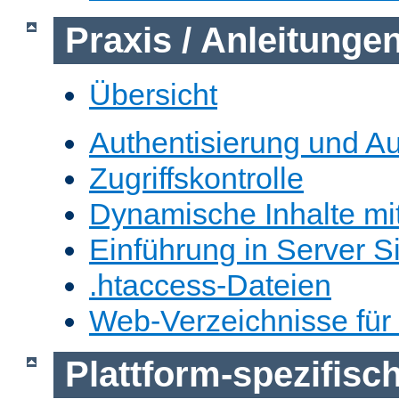
Praxis / Anleitunge
Übersicht
Authentisierung und Au
Zugriffskontrolle
Dynamische Inhalte mi
Einführung in Server S
.htaccess-Dateien
Web-Verzeichnisse für
Plattform-spezifis