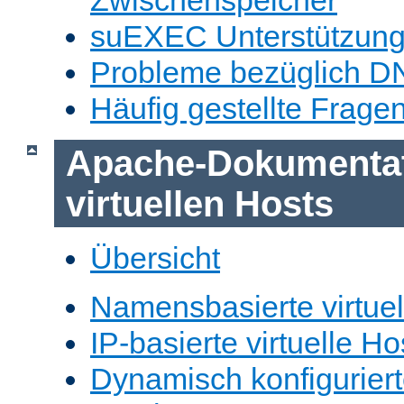
Zwischenspeicher
suEXEC Unterstützun
Probleme bezüglich D
Häufig gestellte Frage
Apache-Dokumentat
virtuellen Hosts
Übersicht
Namensbasierte virtuel
IP-basierte virtuelle Ho
Dynamisch konfiguriert