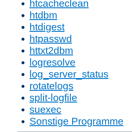
htcacheclean
htdbm
htdigest
htpasswd
httxt2dbm
logresolve
log_server_status
rotatelogs
split-logfile
suexec
Sonstige Programme