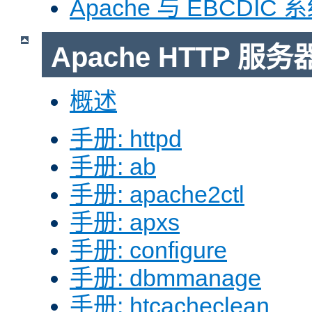
Apache 与 EBCDIC 
Apache HTTP 
概述
手册: httpd
手册: ab
手册: apache2ctl
手册: apxs
手册: configure
手册: dbmmanage
手册: htcacheclean